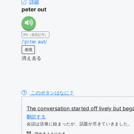
詳細
peter out
IPA（発音記号）
/'piːtər aʊt/
表現
消え去る
このボタンはなに？
The
conversation
started
off
lively
but
beg
翻訳する
会話は活発に始まったが、話題が尽きていきました。
読めるようになる