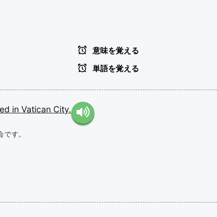
意味を覚える
単語を覚える
ted
in
Vatican
City.
会です。