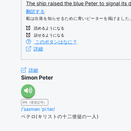
The
ship
raised
the
blue
Peter
to
signal
its
d
翻訳する
船は出発を知らせるために青いピーターを掲げました
読めるようになる
話せるようになる
このボタンはなに？
詳細
詳細
Simon Peter
IPA（発音記号）
/ˈsaɪmən ˈpiːtər/
ペテロ(キリストの十二使徒の一人)