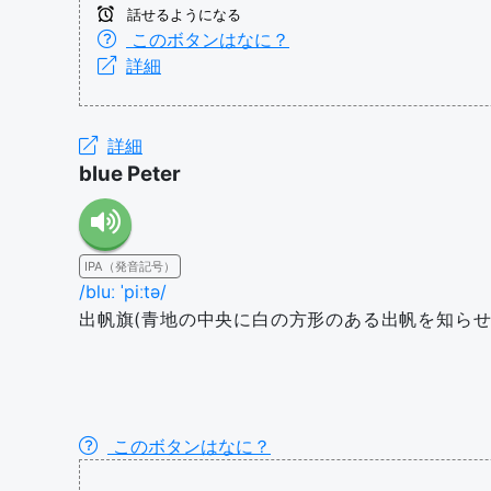
話せるようになる
このボタンはなに？
詳細
詳細
blue Peter
IPA（発音記号）
/bluː ˈpiːtə/
出帆旗(青地の中央に白の方形のある出帆を知らせ
このボタンはなに？