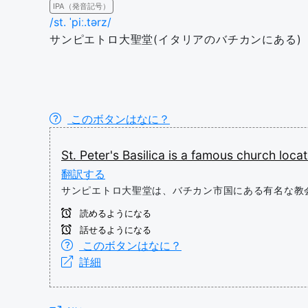
IPA（発音記号）
/st. ˈpiː.tərz/
サンピエトロ大聖堂(イタリアのバチカンにある)
このボタンはなに？
St.
Peter's
Basilica
is
a
famous
church
loca
翻訳する
サンピエトロ大聖堂は、バチカン市国にある有名な教
読めるようになる
話せるようになる
このボタンはなに？
詳細