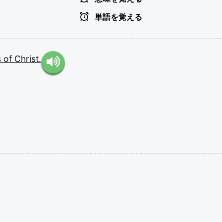
単語を覚える
s
of
Christ.