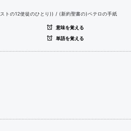
(キリストの12使徒のひとり)) / (新約聖書の)ペテロの手紙
意味を覚える
単語を覚える