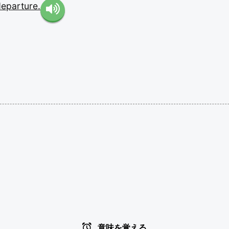
eparture.
。
意味を覚える