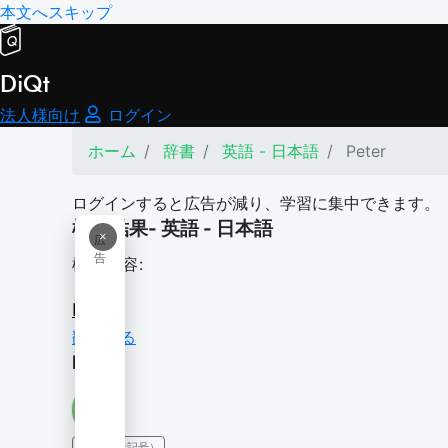
本文へスキップ
DiQt
法人様向け
ログイン
ホーム
辞書
英語 - 日本語
Peter
ログインすると広告が減り、学習に集中できます。
検索結果- 英語 - 日本語
×
広
告
検索内容:
Peter
翻訳する
Peter
IPA（発音記号）