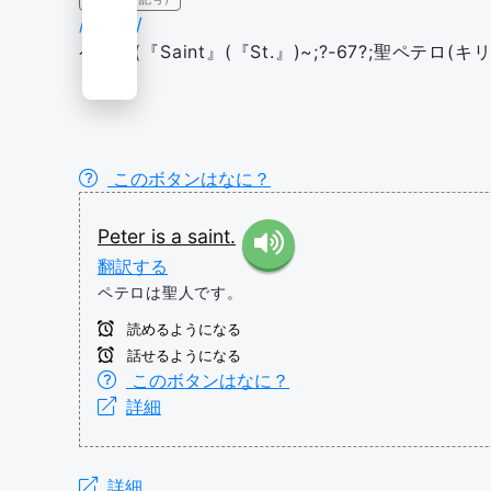
/'piː.tər/
ペテロ(『Saint』(『St.』)~;?‐67?;聖ペテロ
このボタンはなに？
Peter
is
a
saint.
翻訳する
ペテロは聖人です。
読めるようになる
話せるようになる
このボタンはなに？
詳細
詳細