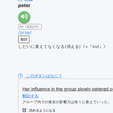
peter
IPA（発音記号）
/ˈpiːtər/
動詞
しだいに衰えてなくなる(消える)《+『out』》
このボタンはなに？
Her
influence
in
the
group
slowly
petered
o
翻訳する
グループ内での彼女の影響力は徐々に衰えていった。
読めるようになる