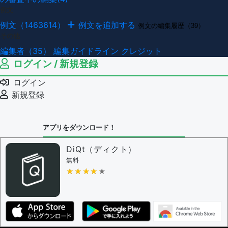
例文
例文（1463614）
例文を追加する
例文の編集履歴（39）
その他
編集者（35）
編集ガイドライン
クレジット
ログイン / 新規登録
ログイン
新規登録
アプリをダウンロード！
DiQt（ディクト）
無料
★★★★★
★★★★★