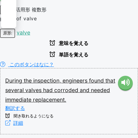
活用形
複数形
名詞
plural of valve
valve
原形:
意味を覚える
単語を覚える
このボタンはなに？
During
the
inspection,
engineers
found
that
several
valves
had
corroded
and
needed
immediate
replacement.
翻訳する
聞き取れるようになる
詳細