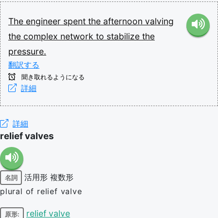
The
engineer
spent
the
afternoon
valving
the
complex
network
to
stabilize
the
pressure.
翻訳する
聞き取れるようになる
詳細
詳細
relief valves
活用形
複数形
名詞
plural of relief valve
relief valve
原形: