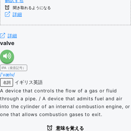
翻訳する
聞き取れるようになる
詳細
詳細
valve
IPA（発音記号）
/ˈvælv/
イギリス英語
名詞
A device that controls the flow of a gas or fluid
through a pipe. / A device that admits fuel and air
into the cylinder of an internal combustion engine, or
one that allows combustion gases to exit.
意味を覚える