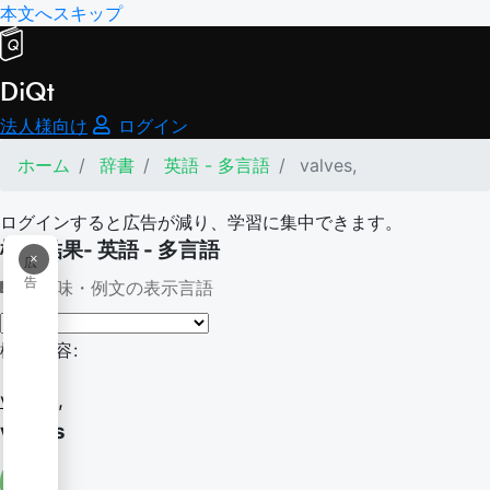
本文へスキップ
DiQt
法人様向け
ログイン
ホーム
辞書
英語 - 多言語
valves,
ログインすると広告が減り、学習に集中できます。
検索結果- 英語 - 多言語
×
広
告
意味・例文の表示言語
検索内容:
valves,
valves