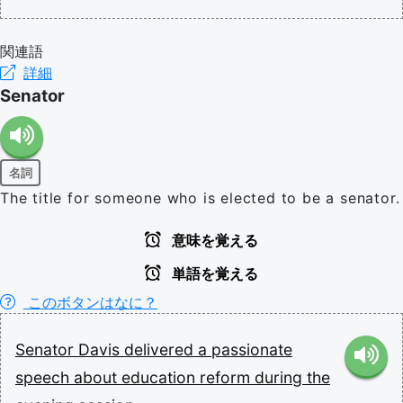
関連語
詳細
Senator
名詞
The title for someone who is elected to be a senator.
意味を覚える
単語を覚える
このボタンはなに？
Senator
Davis
delivered
a
passionate
speech
about
education
reform
during
the