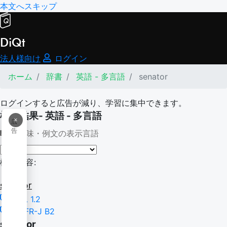
本文へスキップ
DiQt
法人様向け
ログイン
ホーム
辞書
英語 - 多言語
senator
ログインすると広告が減り、学習に集中できます。
検索結果- 英語 - 多言語
×
広
告
意味・例文の表示言語
検索内容:
senator
BSL 1.2
CEFR-J B2
senator