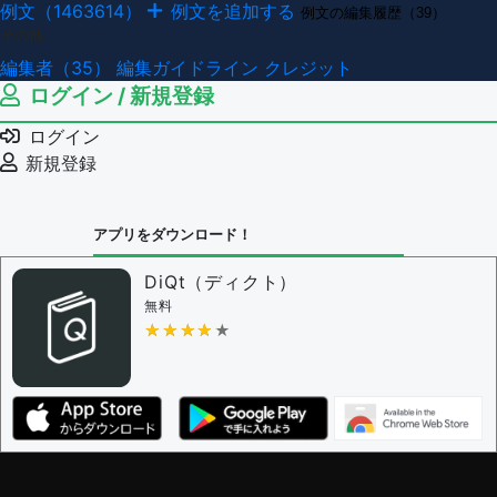
例文（1463614）
例文を追加する
例文の編集履歴（39）
その他
編集者（35）
編集ガイドライン
クレジット
ログイン / 新規登録
ログイン
新規登録
アプリをダウンロード！
DiQt（ディクト）
無料
★★★★★
★★★★★