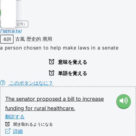
IPA（発音記号）
/ˈsɛn.ə.tə/
古風
歴史的
廃用
名詞
a person chosen to help make laws in a senate
意味を覚える
単語を覚える
このボタンはなに？
The
senator
proposed
a
bill
to
increase
funding
for
rural
healthcare.
翻訳する
聞き取れるようになる
詳細