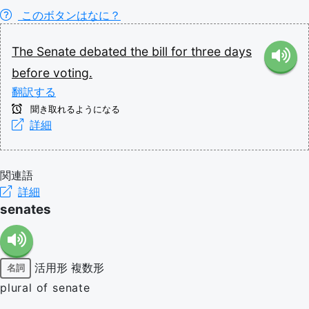
このボタンはなに？
The
Senate
debated
the
bill
for
three
days
before
voting.
翻訳する
聞き取れるようになる
詳細
関連語
詳細
senates
活用形
複数形
名詞
plural of senate