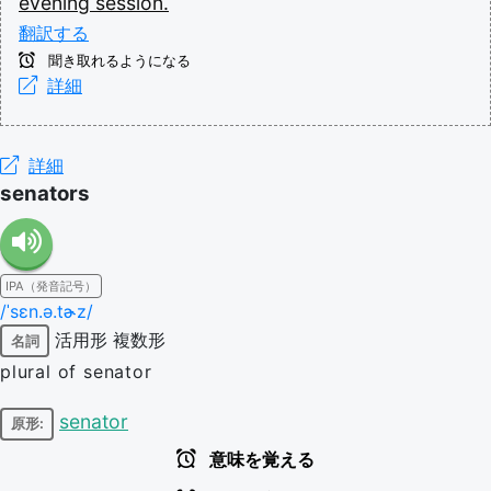
evening
session.
翻訳する
聞き取れるようになる
詳細
詳細
senators
IPA（発音記号）
/ˈsɛn.ə.tɚz/
活用形
複数形
名詞
plural of senator
senator
原形:
意味を覚える