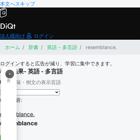
本文へスキップ
DiQt
法人様向け
ログイン
ホーム
辞書
英語 - 多言語
resemblance.
ログインすると広告が減り、学習に集中できます。
検索結果- 英語 - 多言語
×
広
告
意味・例文の表示言語
検索内容:
resemblance.
resemblance