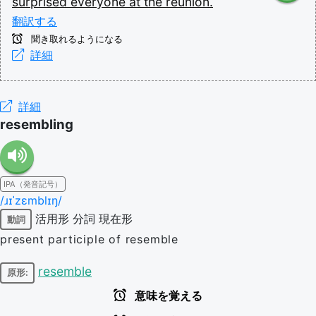
surprised
everyone
at
the
reunion.
翻訳する
聞き取れるようになる
詳細
詳細
resembling
IPA（発音記号）
/ɹɪˈzɛmblɪŋ/
活用形
分詞
現在形
動詞
present participle of resemble
resemble
原形:
意味を覚える