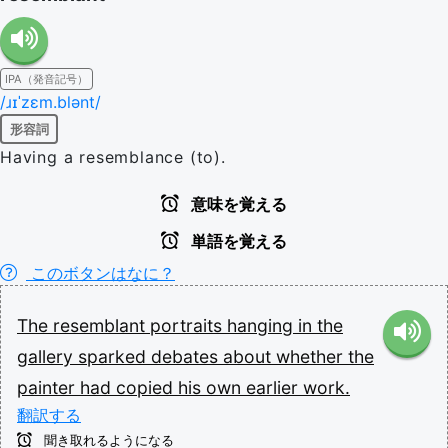
IPA（発音記号）
/ɹɪˈzɛm.blənt/
形容詞
Having a resemblance (to).
意味を覚える
単語を覚える
このボタンはなに？
The
resemblant
portraits
hanging
in
the
gallery
sparked
debates
about
whether
the
painter
had
copied
his
own
earlier
work.
翻訳する
聞き取れるようになる