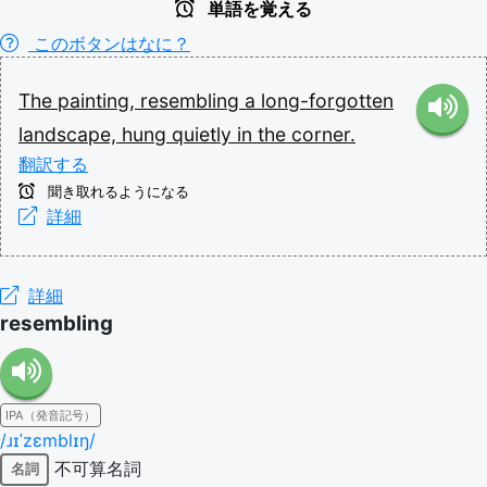
単語を覚える
このボタンはなに？
The
painting,
resembling
a
long-forgotten
landscape,
hung
quietly
in
the
corner.
翻訳する
聞き取れるようになる
詳細
詳細
resembling
IPA（発音記号）
/ɹɪˈzɛmblɪŋ/
不可算名詞
名詞