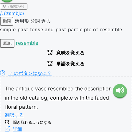
IPA（発音記号）
/ɹɪˈzɛmbl̩d/
活用形
分詞
過去
動詞
simple past tense and past participle of resemble
resemble
原形:
意味を覚える
単語を覚える
このボタンはなに？
The
antique
vase
resembled
the
description
in
the
old
catalog,
complete
with
the
faded
floral
pattern.
翻訳する
聞き取れるようになる
詳細