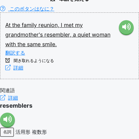
このボタンはなに？
At
the
family
reunion,
I
met
my
grandmother's
resembler,
a
quiet
woman
with
the
same
smile.
翻訳する
聞き取れるようになる
詳細
関連語
詳細
resemblers
活用形
複数形
名詞