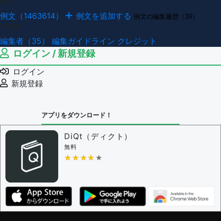
例文
例文（1463614）
例文を追加する
例文の編集履歴（39）
その他
編集者（35）
編集ガイドライン
クレジット
ログイン / 新規登録
ログイン
新規登録
アプリをダウンロード！
DiQt（ディクト）
無料
★★★★★
★★★★★