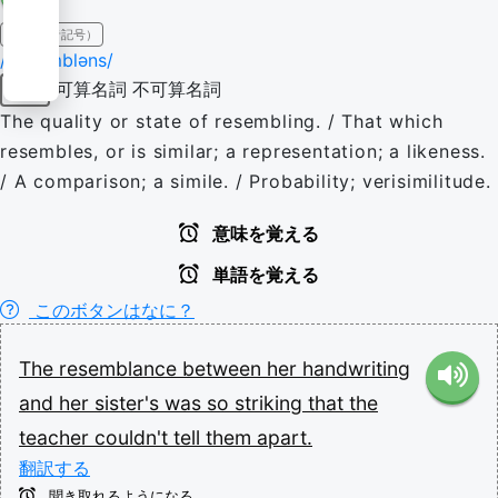
IPA（発音記号）
/ɹəˈzɛmbləns/
可算名詞
不可算名詞
名詞
The quality or state of resembling. / That which
resembles, or is similar; a representation; a likeness.
/ A comparison; a simile. / Probability; verisimilitude.
意味を覚える
単語を覚える
このボタンはなに？
The
resemblance
between
her
handwriting
and
her
sister's
was
so
striking
that
the
teacher
couldn't
tell
them
apart.
翻訳する
聞き取れるようになる