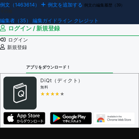
例文（1463614）
例文を追加する
例文の編集履歴（39）
その他
編集者（35）
編集ガイドライン
クレジット
ログイン / 新規登録
ログイン
新規登録
アプリをダウンロード！
DiQt（ディクト）
無料
★★★★★
★★★★★