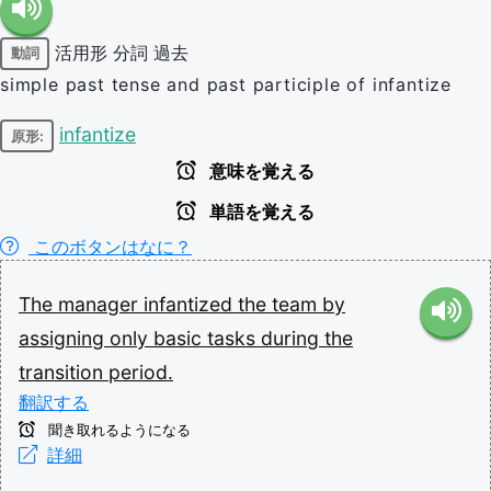
活用形
分詞
過去
動詞
simple past tense and past participle of infantize
infantize
原形:
意味を覚える
単語を覚える
このボタンはなに？
The
manager
infantized
the
team
by
assigning
only
basic
tasks
during
the
transition
period.
翻訳する
聞き取れるようになる
詳細