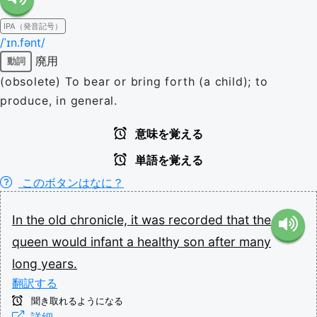
IPA（発音記号）
/ˈɪn.fənt/
廃用
動詞
(obsolete) To bear or bring forth (a child); to
produce, in general.
意味を覚える
単語を覚える
このボタンはなに？
In
the
old
chronicle,
it
was
recorded
that
the
queen
would
infant
a
healthy
son
after
many
long
years.
翻訳する
聞き取れるようになる
詳細