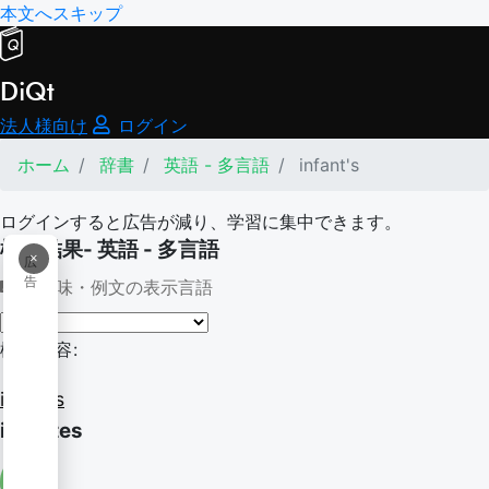
本文へスキップ
DiQt
法人様向け
ログイン
ホーム
辞書
英語 - 多言語
infant's
ログインすると広告が減り、学習に集中できます。
検索結果- 英語 - 多言語
×
広
告
意味・例文の表示言語
検索内容:
infant's
infantes