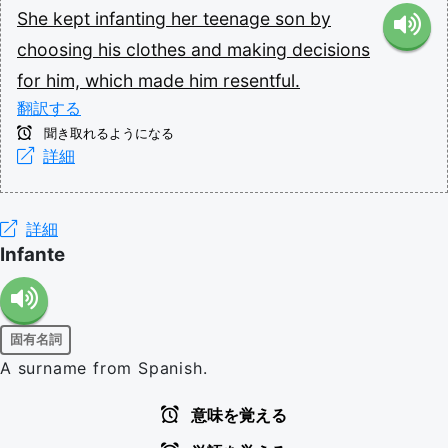
She
kept
infanting
her
teenage
son
by
choosing
his
clothes
and
making
decisions
for
him,
which
made
him
resentful.
翻訳する
聞き取れるようになる
詳細
詳細
Infante
固有名詞
A surname from Spanish.
意味を覚える