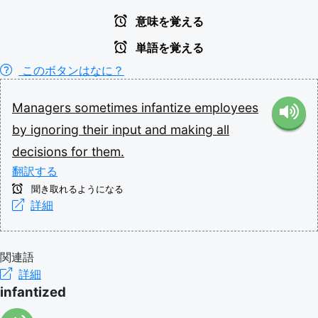
意味を覚える
単語を覚える
このボタンはなに？
Managers
sometimes
infantize
employees
by
ignoring
their
input
and
making
all
decisions
for
them.
翻訳する
聞き取れるようになる
詳細
関連語
詳細
infantized