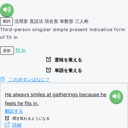
活用形
直説法
現在形
単数形
三人称
動詞
Third-person singular simple present indicative form
of fit in
fit in
原形:
意味を覚える
単語を覚える
このボタンはなに？
He
always
smiles
at
gatherings
because
he
feels
he
fits
in.
翻訳する
聞き取れるようになる
詳細