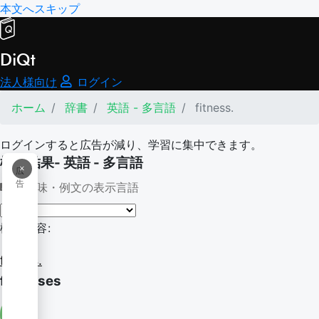
本文へスキップ
DiQt
法人様向け
ログイン
ホーム
辞書
英語 - 多言語
fitness.
ログインすると広告が減り、学習に集中できます。
検索結果- 英語 - 多言語
×
広
告
意味・例文の表示言語
検索内容:
fitness.
fitnesses