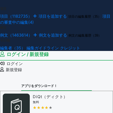
項目
項目（1182735）
項目を追加する
項目
項目の編集履歴（35）
の審査中の編集(4)
例文
例文（1463614）
例文を追加する
例文の編集履歴（39）
その他
編集者（35）
編集ガイドライン
クレジット
ログイン / 新規登録
ログイン
新規登録
アプリをダウンロード！
DiQt（ディクト）
無料
★★★★★
★★★★★