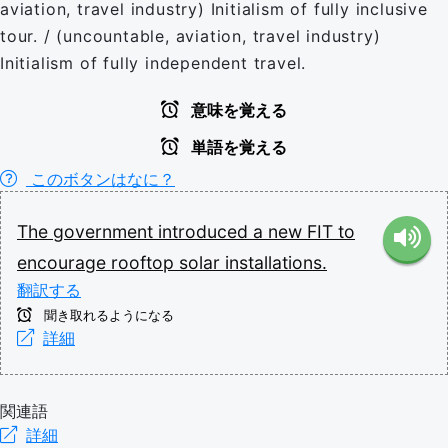
aviation, travel industry) Initialism of fully inclusive
tour. / (uncountable, aviation, travel industry)
Initialism of fully independent travel.
意味を覚える
単語を覚える
このボタンはなに？
The
government
introduced
a
new
FIT
to
encourage
rooftop
solar
installations.
翻訳する
聞き取れるようになる
詳細
関連語
詳細