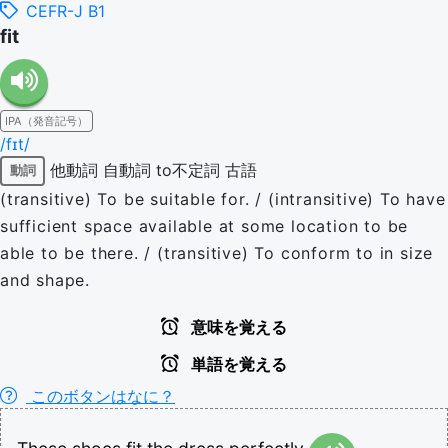
CEFR-J B1
fit
IPA（発音記号）
/fɪt/
他動詞
自動詞
to不定詞
古語
動詞
(transitive) To be suitable for. / (intransitive) To have
sufficient space available at some location to be
able to be there. / (transitive) To conform to in size
and shape.
意味を覚える
単語を覚える
このボタンはなに？