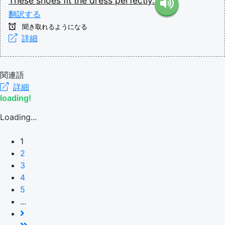
These
shoes
fit
the
dress
perfectly.
翻訳する
聞き取れるようになる
詳細
関連語
詳細
loading!
Loading...
1
2
3
4
5
...