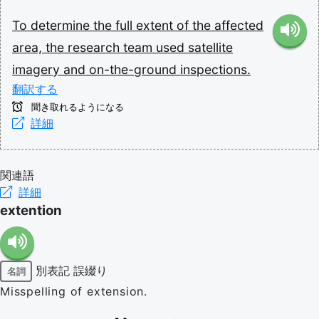
To
determine
the
full
extent
of
the
affected
area,
the
research
team
used
satellite
imagery
and
on-the-ground
inspections.
翻訳する
聞き取れるようになる
詳細
関連語
詳細
extention
別表記
誤綴り
名詞
Misspelling of extension.