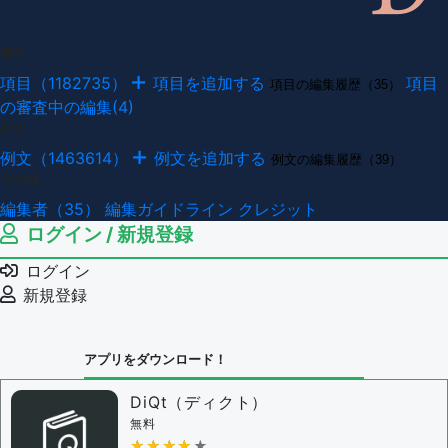
項目
項目（1182735）
項目を追加する
項目
項目の編集履歴（35）
の審査中の編集(4)
例文
例文（1463614）
例文を追加する
例文の編集履歴（39）
その他
編集者（35）
編集ガイドライン
クレジット
ログイン / 新規登録
ログイン
新規登録
アプリをダウンロード！
DiQt（ディクト）
無料
★★★★★
★★★★★