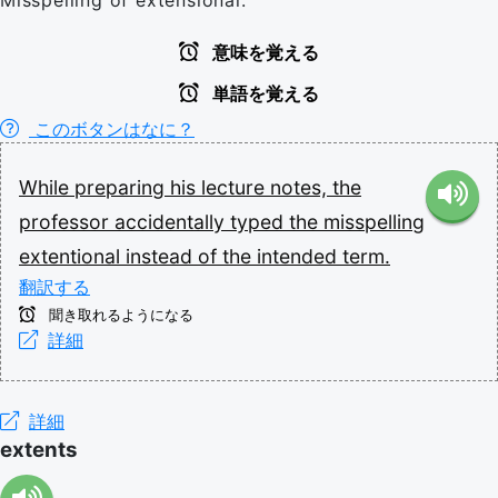
Misspelling of extensional.
意味を覚える
単語を覚える
このボタンはなに？
While
preparing
his
lecture
notes,
the
professor
accidentally
typed
the
misspelling
extentional
instead
of
the
intended
term.
翻訳する
聞き取れるようになる
詳細
詳細
extents