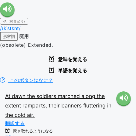
IPA（発音記号）
/ɪkˈstɛnt/
廃用
形容詞
(obsolete) Extended.
意味を覚える
単語を覚える
このボタンはなに？
At
dawn
the
soldiers
marched
along
the
extent
ramparts,
their
banners
fluttering
in
the
cold
air.
翻訳する
聞き取れるようになる