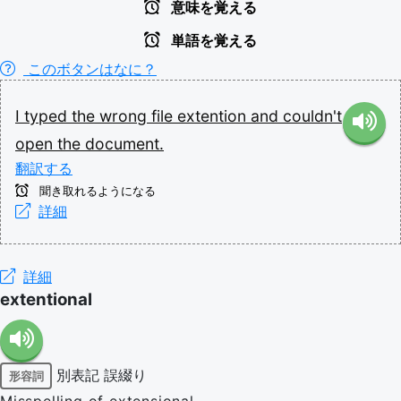
意味を覚える
単語を覚える
このボタンはなに？
I
typed
the
wrong
file
extention
and
couldn't
open
the
document.
翻訳する
聞き取れるようになる
詳細
詳細
extentional
別表記
誤綴り
形容詞