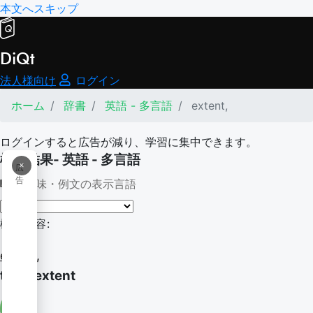
本文へスキップ
DiQt
法人様向け
ログイン
ホーム
辞書
英語 - 多言語
extent,
ログインすると広告が減り、学習に集中できます。
検索結果- 英語 - 多言語
×
広
告
意味・例文の表示言語
検索内容:
extent,
to an extent