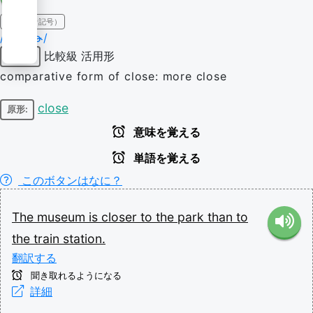
IPA（発音記号）
/ˈkloʊsɚ/
比較級
活用形
形容詞
comparative form of close: more close
close
原形:
意味を覚える
単語を覚える
このボタンはなに？
The
museum
is
closer
to
the
park
than
to
the
train
station.
翻訳する
聞き取れるようになる
詳細