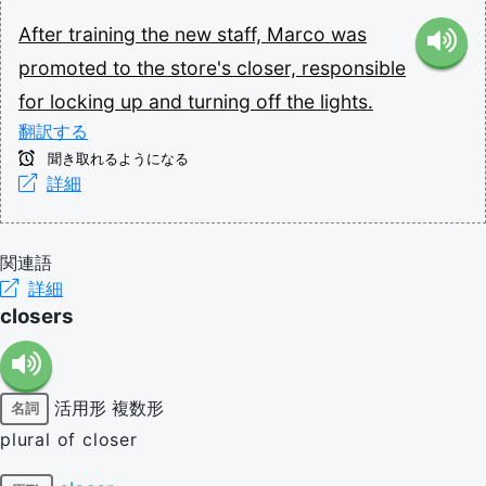
After
training
the
new
staff,
Marco
was
promoted
to
the
store's
closer,
responsible
for
locking
up
and
turning
off
the
lights.
翻訳する
聞き取れるようになる
詳細
関連語
詳細
closers
活用形
複数形
名詞
plural of closer