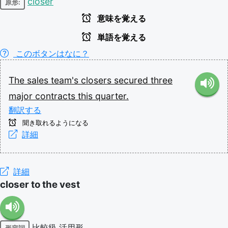
closer
原形:
意味を覚える
単語を覚える
このボタンはなに？
The
sales
team's
closers
secured
three
major
contracts
this
quarter.
翻訳する
聞き取れるようになる
詳細
詳細
closer to the vest
比較級
活用形