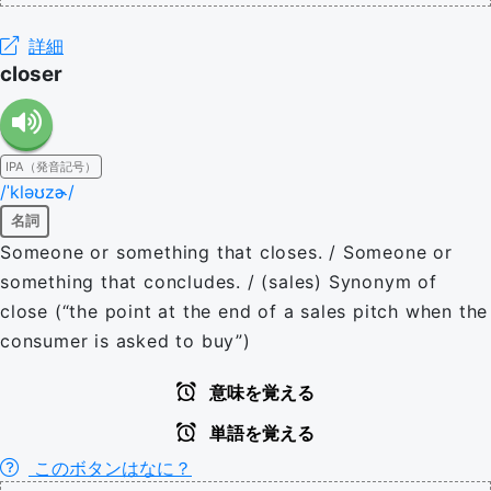
詳細
closer
IPA（発音記号）
/ˈkləʊzɚ/
名詞
Someone or something that closes. / Someone or
something that concludes. / (sales) Synonym of
close (“the point at the end of a sales pitch when the
consumer is asked to buy”)
意味を覚える
単語を覚える
このボタンはなに？