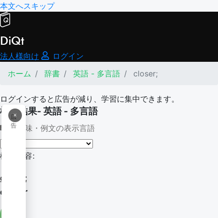
本文へスキップ
DiQt
法人様向け
ログイン
ホーム
辞書
英語 - 多言語
closer;
ログインすると広告が減り、学習に集中できます。
検索結果- 英語 - 多言語
×
広
告
意味・例文の表示言語
検索内容:
closer;
closer