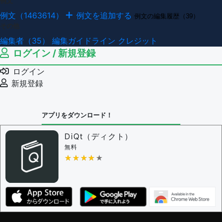
例文
例文（1463614）
例文を追加する
例文の編集履歴（39）
その他
編集者（35）
編集ガイドライン
クレジット
ログイン / 新規登録
ログイン
新規登録
アプリをダウンロード！
DiQt（ディクト）
無料
★★★★★
★★★★★