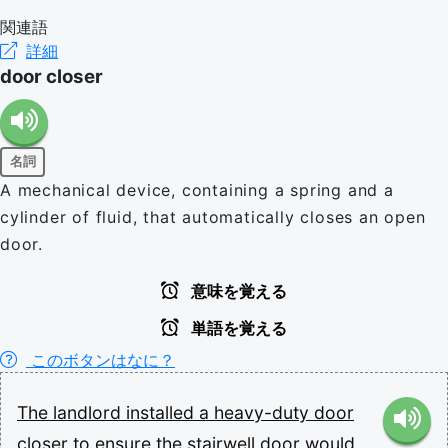
関連語
詳細
door closer
名詞
A mechanical device, containing a spring and a
cylinder of fluid, that automatically closes an open
door.
意味を覚える
単語を覚える
このボタンはなに？
The
landlord
installed
a
heavy-duty
door
closer
to
ensure
the
stairwell
door
would