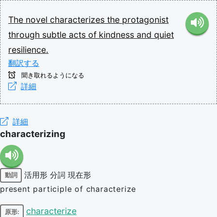
The
novel
characterizes
the
protagonist
through
subtle
acts
of
kindness
and
quiet
resilience.
翻訳する
聞き取れるようになる
詳細
詳細
characterizing
活用形
分詞
現在形
動詞
present participle of characterize
characterize
原形: