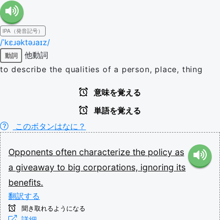
IPA（発音記号）
/ˈkɛɹəktəɹaɪz/
他動詞
動詞
to describe the qualities of a person, place, thing
意味を覚える
単語を覚える
このボタンはなに？
Opponents
often
characterize
the
policy
as
a
giveaway
to
big
corporations,
ignoring
its
benefits.
翻訳する
聞き取れるようになる
詳細