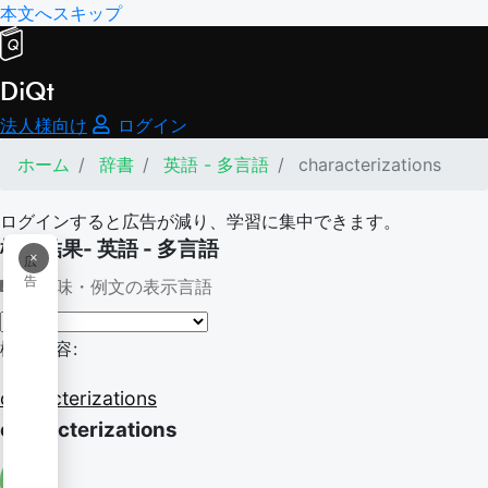
本文へスキップ
DiQt
法人様向け
ログイン
ホーム
辞書
英語 - 多言語
characterizations
ログインすると広告が減り、学習に集中できます。
検索結果- 英語 - 多言語
×
広
告
意味・例文の表示言語
検索内容:
characterizations
characterizations