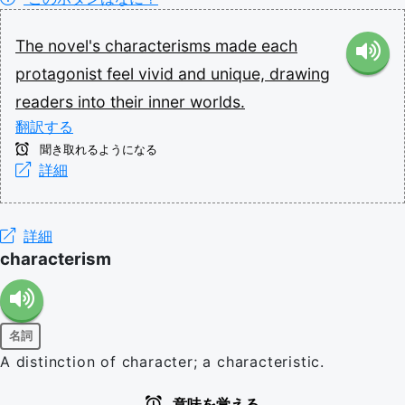
The
novel's
characterisms
made
each
protagonist
feel
vivid
and
unique,
drawing
readers
into
their
inner
worlds.
翻訳する
聞き取れるようになる
詳細
詳細
characterism
名詞
A distinction of character; a characteristic.
意味を覚える