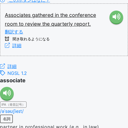
このボタンはなに？
Associates
gathered
in
the
conference
room
to
review
the
quarterly
report.
翻訳する
聞き取れるようになる
詳細
詳細
NGSL 1.2
associate
IPA（発音記号）
/əˈsəʊʃieɪt/
名詞
partner in professional work (e.g., in law)