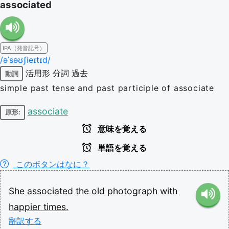
associated
IPA（発音記号）
/əˈsəʊʃieɪtɪd/
活用形
分詞
過去
動詞
simple past tense and past participle of associate
associate
原形:
意味を覚える
単語を覚える
このボタンはなに？
She
associated
the
old
photograph
with
happier
times.
翻訳する