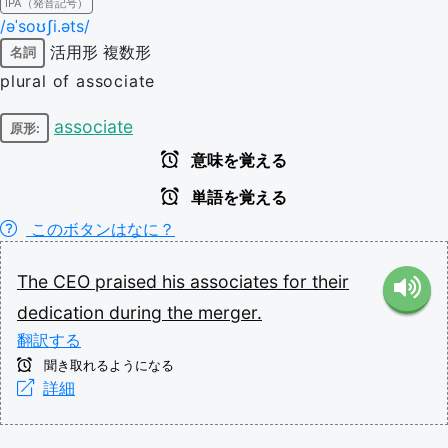
IPA（発音記号）
/əˈsoʊʃi.əts/
活用形
複数形
名詞
plural of associate
associate
原形:
意味を覚える
単語を覚える
このボタンはなに？
The
CEO
praised
his
associates
for
their
dedication
during
the
merger.
翻訳する
聞き取れるようになる
詳細