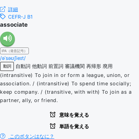
詳細
CEFR-J B1
associate
IPA（発音記号）
/əˈsəʊʃieɪt/
自動詞
他動詞
前置詞
審議機関
再帰形
廃用
動詞
(intransitive) To join in or form a league, union, or
association. / (intransitive) To spend time socially;
keep company. / (transitive, with with) To join as a
partner, ally, or friend.
意味を覚える
単語を覚える
このボタンはなに？