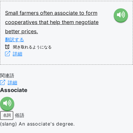
Small
farmers
often
associate
to
form
cooperatives
that
help
them
negotiate
better
prices.
翻訳する
聞き取れるようになる
詳細
関連語
詳細
Associate
俗語
名詞
(slang) An associate's degree.