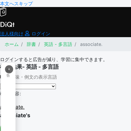
本文へスキップ
DiQt
法人様向け
ログイン
ホーム
辞書
英語 - 多言語
associate.
ログインすると広告が減り、学習に集中できます。
検索結果- 英語 - 多言語
×
広
告
意味・例文の表示言語
検索内容:
associate.
associate's