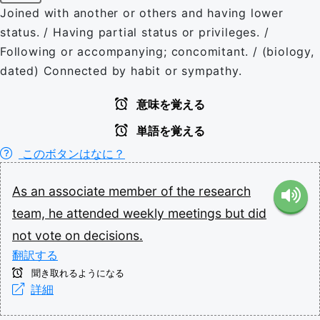
Joined with another or others and having lower
status. / Having partial status or privileges. /
Following or accompanying; concomitant. / (biology,
dated) Connected by habit or sympathy.
意味を覚える
単語を覚える
このボタンはなに？
As
an
associate
member
of
the
research
team,
he
attended
weekly
meetings
but
did
not
vote
on
decisions.
翻訳する
聞き取れるようになる
詳細