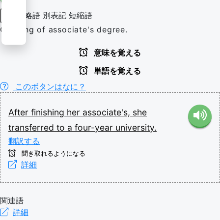
略語
別表記
短縮語
名詞
Clipping of associate's degree.
意味を覚える
単語を覚える
このボタンはなに？
After
finishing
her
associate's,
she
transferred
to
a
four-year
university.
翻訳する
聞き取れるようになる
詳細
関連語
詳細