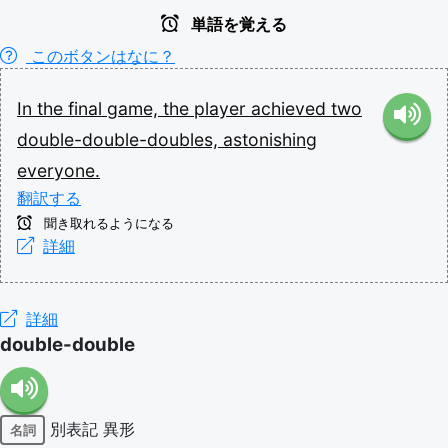
単語を覚える
このボタンはなに？
In
the
final
game,
the
player
achieved
two
double-double-doubles,
astonishing
everyone.
翻訳する
聞き取れるようになる
詳細
詳細
double-double
別表記
異形
名詞