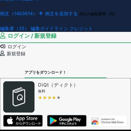
例文
例文（1463614）
例文を追加する
例文の編集履歴（39）
その他
編集者（35）
編集ガイドライン
クレジット
ログイン / 新規登録
ログイン
新規登録
アプリをダウンロード！
DiQt（ディクト）
無料
★★★★★
★★★★★