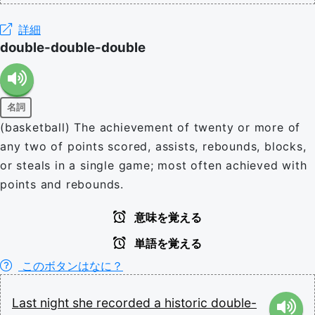
詳細
double-double-double
名詞
(basketball) The achievement of twenty or more of
any two of points scored, assists, rebounds, blocks,
or steals in a single game; most often achieved with
points and rebounds.
意味を覚える
単語を覚える
このボタンはなに？
Last
night
she
recorded
a
historic
double-