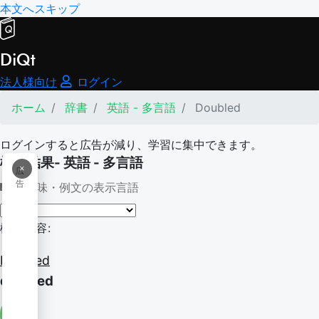
本文へスキップ
DiQt
法人様向け
ログイン
ホーム
辞書
英語 - 多言語
Doubled
ログインすると広告が減り、学習に集中できます。
検索結果- 英語 - 多言語
×
広
告
意味・例文の表示言語
検索内容:
Doubled
doubled