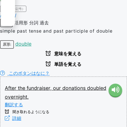
IPA（発音記号）
/ˈdʌbl̩d/
活用形
分詞
過去
動詞
simple past tense and past participle of double
double
原形:
意味を覚える
単語を覚える
このボタンはなに？
After
the
fundraiser,
our
donations
doubled
overnight.
翻訳する
聞き取れるようになる
詳細