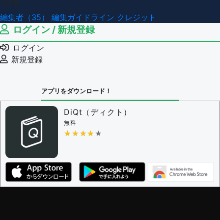
その他
編集者（35）
編集ガイドライン
クレジット
ログイン / 新規登録
ログイン
新規登録
アプリをダウンロード！
DiQt（ディクト）
無料
★★★★★
★★★★★