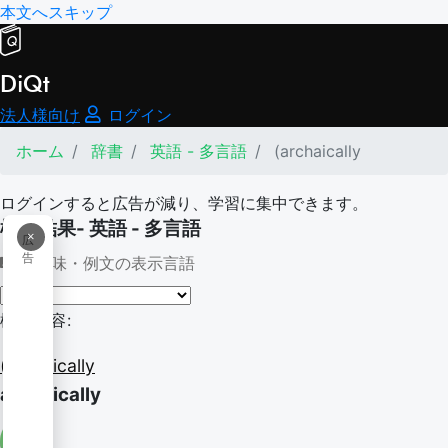
本文へスキップ
DiQt
法人様向け
ログイン
ホーム
辞書
英語 - 多言語
(archaically
ログインすると広告が減り、学習に集中できます。
検索結果- 英語 - 多言語
×
広
告
意味・例文の表示言語
検索内容:
(archaically
archaically