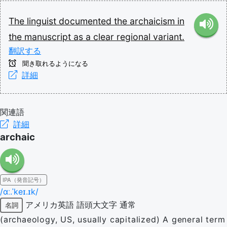
The
linguist
documented
the
archaicism
in
the
manuscript
as
a
clear
regional
variant.
翻訳する
聞き取れるようになる
詳細
関連語
詳細
archaic
IPA（発音記号）
/ɑː.ˈkeɪ.ɪk/
アメリカ英語
語頭大文字
通常
名詞
(archaeology, US, usually capitalized) A general term