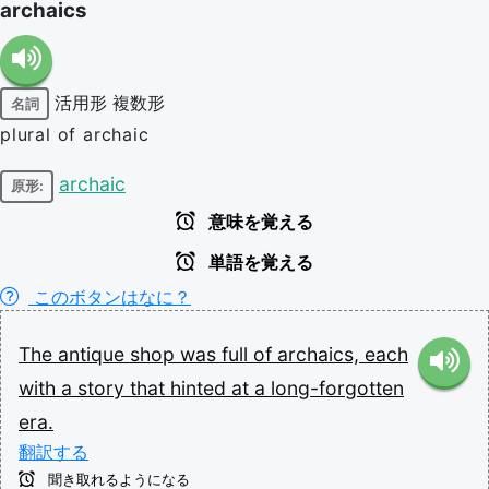
archaics
活用形
複数形
名詞
plural of archaic
archaic
原形:
意味を覚える
単語を覚える
このボタンはなに？
The
antique
shop
was
full
of
archaics,
each
with
a
story
that
hinted
at
a
long-forgotten
era.
翻訳する
聞き取れるようになる