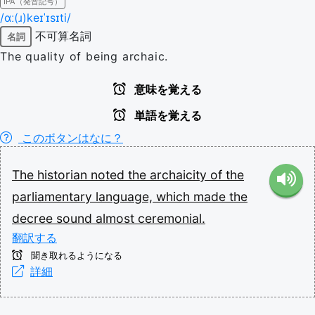
IPA（発音記号）
/ɑː(ɹ)keɪˈɪsɪti/
不可算名詞
名詞
The quality of being archaic.
意味を覚える
単語を覚える
このボタンはなに？
The
historian
noted
the
archaicity
of
the
parliamentary
language,
which
made
the
decree
sound
almost
ceremonial.
翻訳する
聞き取れるようになる
詳細