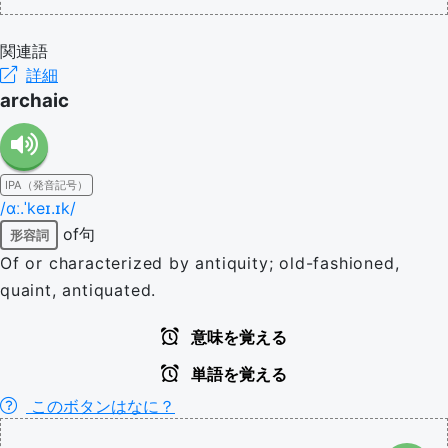
関連語
詳細
archaic
IPA（発音記号）
/ɑː.ˈkeɪ.ɪk/
of句
形容詞
Of or characterized by antiquity; old-fashioned,
quaint, antiquated.
意味を覚える
単語を覚える
このボタンはなに？