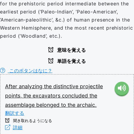
for the prehistoric period intermediate between the
earliest period (‘Paleo-Indian’, ‘Paleo-American’,
‘American‐paleolithic’, &c.) of human presence in the
Western Hemisphere, and the most recent prehistoric
period (‘Woodland’, etc.).
意味を覚える
単語を覚える
このボタンはなに？
After
analyzing
the
distinctive
projectile
points,
the
excavators
concluded
the
assemblage
belonged
to
the
archaic.
翻訳する
聞き取れるようになる
詳細