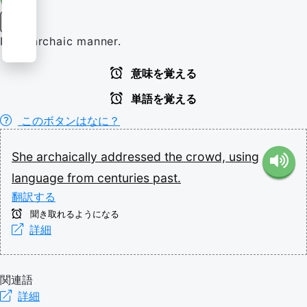
副詞
In an archaic manner.
意味を覚える
単語を覚える
このボタンはなに？
She
archaically
addressed
the
crowd,
using
language
from
centuries
past.
翻訳する
聞き取れるようになる
詳細
関連語
詳細