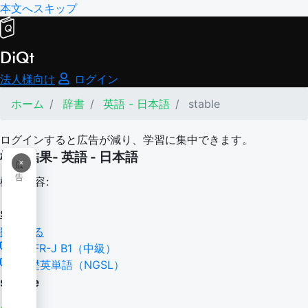
本文へスキップ
DiQt
法人様向け
ログイン
ホーム
辞書
英語 - 日本語
stable
ログインすると広告が減り、学習に集中できます。
検索結果- 英語 - 日本語
×
広
告
検索内容:
stable
翻訳する
CEFR-J B1（中級）
基礎英単語（NGSL）
stable