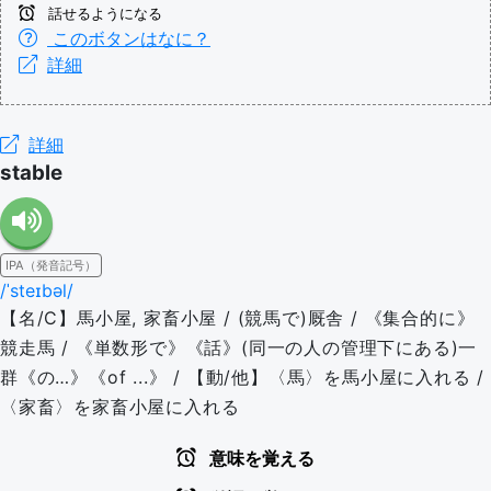
話せるようになる
このボタンはなに？
詳細
詳細
stable
IPA（発音記号）
/ˈsteɪbəl/
【名/C】馬小屋, 家畜小屋 / (競馬で)厩舎 / 《集合的に》
競走馬 / 《単数形で》《話》(同一の人の管理下にある)一
群《の…》《of ...》 / 【動/他】〈馬〉を馬小屋に入れる /
〈家畜〉を家畜小屋に入れる
意味を覚える