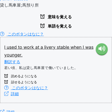
貸し馬車屋;馬預り所
意味を覚える
単語を覚える
このボタンはなに？
I
used
to
work
at
a
livery
stable
when
I
was
younger.
翻訳する
若い頃、私は貸し馬車屋で働いていました。
読めるようになる
話せるようになる
このボタンはなに？
詳細