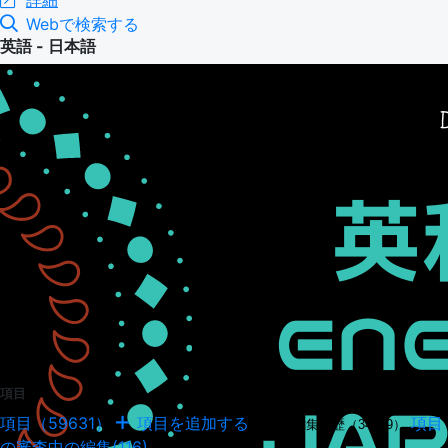
詳細
Webで検索する
英語 - 日本語
項目
項目（59631）
項目を追加する
項目
項目の編集履歴（34949）
の審査中の編集(116)