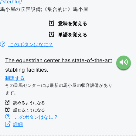
/ˈsteɪblɪŋ/
馬小屋の収容設備;《集合的に》馬小屋
意味を覚える
単語を覚える
このボタンはなに？
The
equestrian
center
has
state-of-the-art
stabling
facilities.
翻訳する
その乗馬センターには最新の馬小屋の収容設備があり
ます。
読めるようになる
話せるようになる
このボタンはなに？
詳細