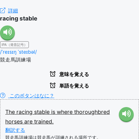
詳細
racing stable
IPA（発音記号）
/ˈreɪsɪŋ ˈsteɪbəl/
競走馬訓練場
意味を覚える
単語を覚える
このボタンはなに？
The
racing
stable
is
where
thoroughbred
horses
are
trained.
翻訳する
競走馬訓練場は競走馬が訓練される場所です。