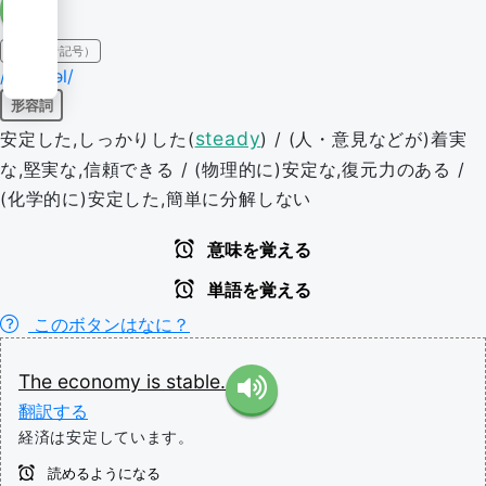
IPA（発音記号）
/'steɪbəl/
形容詞
steady
安定した,しっかりした(
) / (人・意見などが)着実
な,堅実な,信頼できる / (物理的に)安定な,復元力のある /
(化学的に)安定した,簡単に分解しない
意味を覚える
単語を覚える
このボタンはなに？
The
economy
is
stable.
翻訳する
経済は安定しています。
読めるようになる