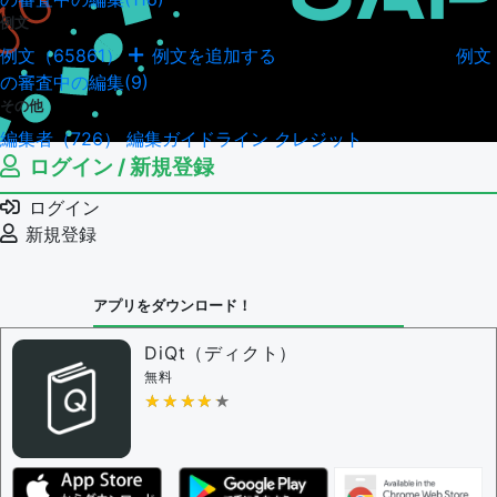
例文
例文（65861）
例文を追加する
例文
例文の編集履歴（18044）
の審査中の編集(9)
その他
編集者（726）
編集ガイドライン
クレジット
ログイン / 新規登録
ログイン
新規登録
アプリをダウンロード！
DiQt（ディクト）
無料
★★★★★
★★★★★