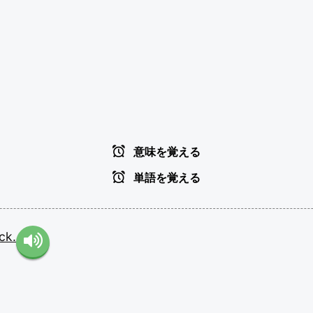
意味を覚える
単語を覚える
ck.