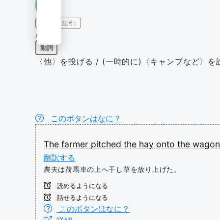
IPA（発音記号）
/pɪtʃ/
動詞
〈他〉を投げる / (一時的に)〈キャンプなど〉を
このボタンはなに？
The
farmer
pitched
the
hay
onto
the
wagon
翻訳する
農夫は荷馬車の上へ干し草を放り上げた。
読めるようになる
話せるようになる
このボタンはなに？