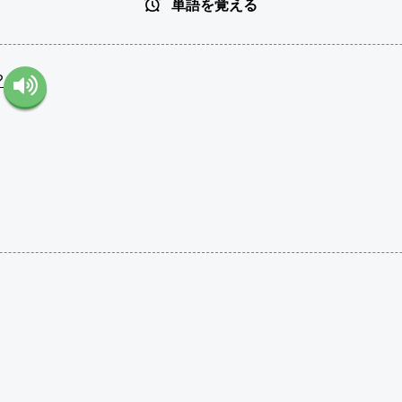
単語を覚える
?