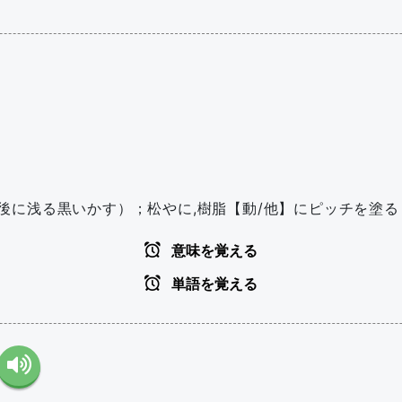
後に浅る黒いかす）；松やに,樹脂【動/他】にピッチを塗る
意味を覚える
単語を覚える