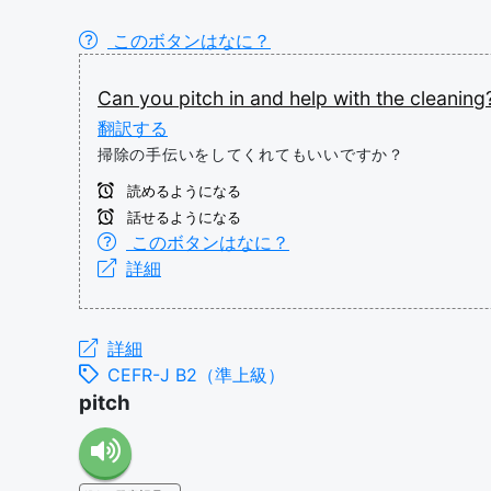
このボタンはなに？
Can
you
pitch
in
and
help
with
the
cleaning
翻訳する
掃除の手伝いをしてくれてもいいですか？
読めるようになる
話せるようになる
このボタンはなに？
詳細
詳細
CEFR-J B2（準上級）
pitch