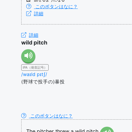
このボタンはなに？
詳細
詳細
wild pitch
IPA（発音記号）
/waɪld pɪtʃ/
(野球で投手の)暴投
このボタンはなに？
The
pitcher
threw
a
wild
pitch.