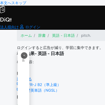
本文へスキップ
DiQt
法人様向け
ログイン
ホーム
辞書
英語 - 日本語
pitch.
ログインすると広告が減り、学習に集中できます。
検索結果- 英語 - 日本語
×
広
告
検索内容:
pitch.
翻訳する
CEFR-J B2（準上級）
基礎英単語（NGSL）
pitch