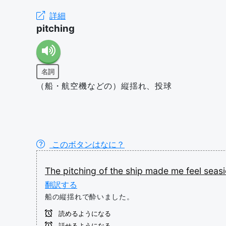
詳細
pitching
名詞
（船・航空機などの）縦揺れ、投球
このボタンはなに？
The
pitching
of
the
ship
made
me
feel
seasi
翻訳する
船の縦揺れで酔いました。
読めるようになる
話せるようになる