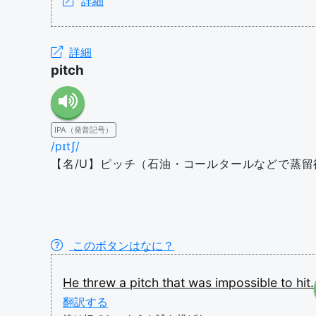
詳細
詳細
pitch
IPA（発音記号）
/pɪtʃ/
【名/U】ピッチ（石油・コールタールなどで蒸留
このボタンはなに？
He
threw
a
pitch
that
was
impossible
to
hit.
翻訳する