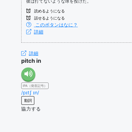
彼は打てないような球を投げた。
読めるようになる
話せるようになる
このボタンはなに？
詳細
詳細
pitch in
IPA（発音記号）
/pɪtʃ ɪn/
動詞
協力する