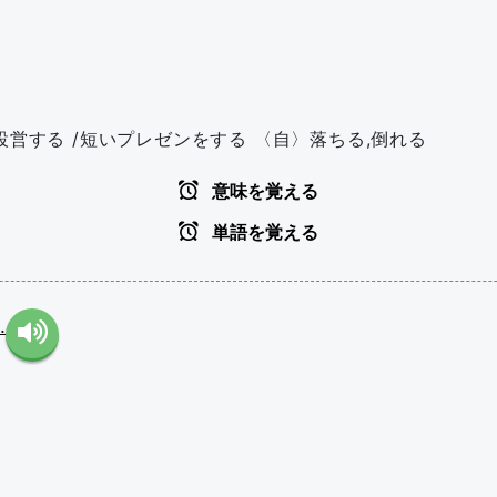
設営する /短いプレゼンをする 〈自〉落ちる,倒れる
意味を覚える
単語を覚える
.