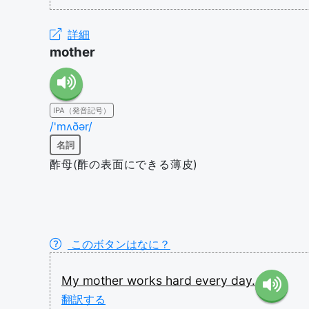
詳細
mother
IPA（発音記号）
/'mʌðər/
名詞
酢母(酢の表面にできる薄皮)
このボタンはなに？
My
mother
works
hard
every
day.
翻訳する