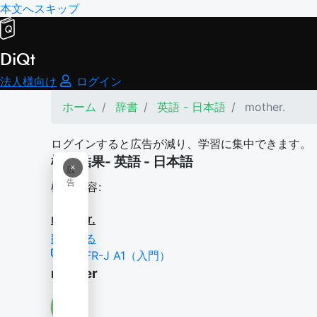
本文へスキップ
DiQt
法人様向け
ログイン
ホーム
辞書
英語 - 日本語
mother.
ログインすると広告が減り、学習に集中できます。
検索結果- 英語 - 日本語
×
広
告
検索内容:
mother.
翻訳する
CEFR-J A1（入門）
mother