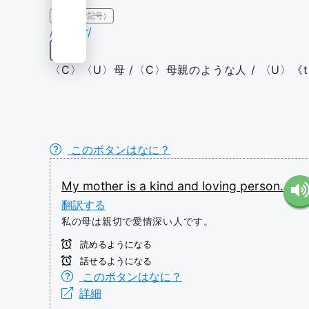
IPA（発音記号）
/ˈmʌðər/
名詞
〈C〉〈U〉母 /〈C〉母親のような人 / 〈U〉《th
このボタンはなに？
My
mother
is
a
kind
and
loving
person.
翻訳する
私の母は親切で愛情深い人です。
読めるようになる
話せるようになる
このボタンはなに？
詳細