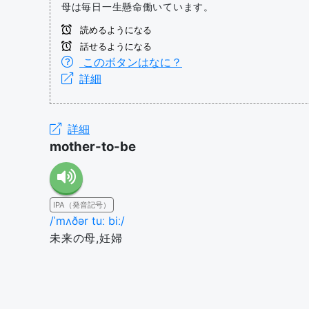
母は毎日一生懸命働いています。
読めるようになる
話せるようになる
このボタンはなに？
詳細
詳細
mother-to-be
IPA（発音記号）
/ˈmʌðər tuː biː/
未来の母,妊婦