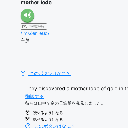
mother lode
IPA（発音記号）
/'mʌðər ləʊd/
主脈
このボタンはなに？
They
discovered
a
mother
lode
of
gold
in
t
翻訳する
彼らは山中で金の母鉱脈を発見しました。
読めるようになる
話せるようになる
このボタンはなに？