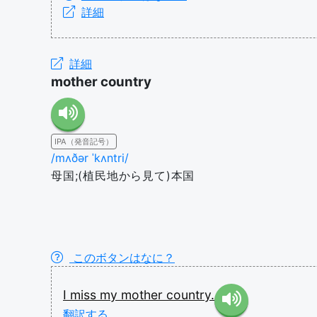
詳細
詳細
mother country
IPA（発音記号）
/mʌðər ˈkʌntri/
母国;(植民地から見て)本国
このボタンはなに？
I
miss
my
mother
country.
翻訳する