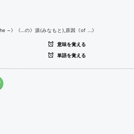
e ~》《…の》源(みなもと),原因《of ...》
意味を覚える
単語を覚える