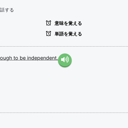
世話する
意味を覚える
単語を覚える
nough
to
be
independent.