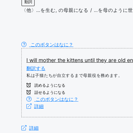
動詞
〈他〉…を生む, の母親になる / …を母のように
このボタンはなに？
I
will
mother
the
kittens
until
they
are
old
e
翻訳する
私は子猫たちが自立するまで母親役を務めます。
読めるようになる
話せるようになる
このボタンはなに？
詳細
詳細