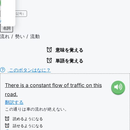
IPA（発音記号）
/fləʊ/
名詞
流れ / 勢い / 流動
意味を覚える
単語を覚える
このボタンはなに？
There
is
a
constant
flow
of
traffic
on
this
road.
翻訳する
この通りは車の流れが絶えない。
読めるようになる
話せるようになる