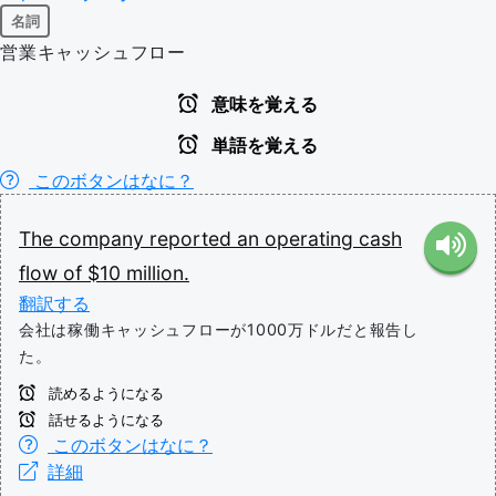
名詞
営業キャッシュフロー
意味を覚える
単語を覚える
このボタンはなに？
The
company
reported
an
operating
cash
flow
of
$10
million.
翻訳する
会社は稼働キャッシュフローが1000万ドルだと報告し
た。
読めるようになる
話せるようになる
このボタンはなに？
詳細