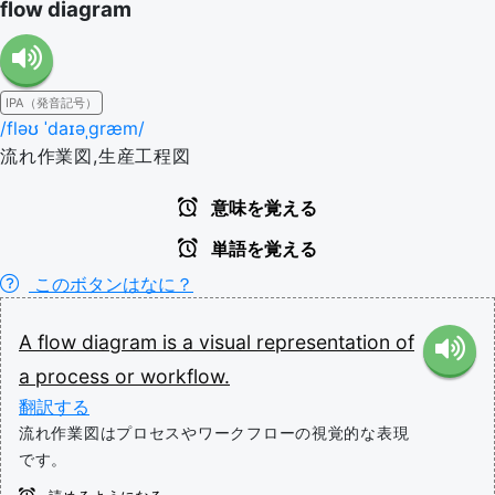
flow diagram
IPA（発音記号）
/fləʊ ˈdaɪəˌgræm/
流れ作業図,生産工程図
意味を覚える
単語を覚える
このボタンはなに？
A
flow
diagram
is
a
visual
representation
of
a
process
or
workflow.
翻訳する
流れ作業図はプロセスやワークフローの視覚的な表現
です。