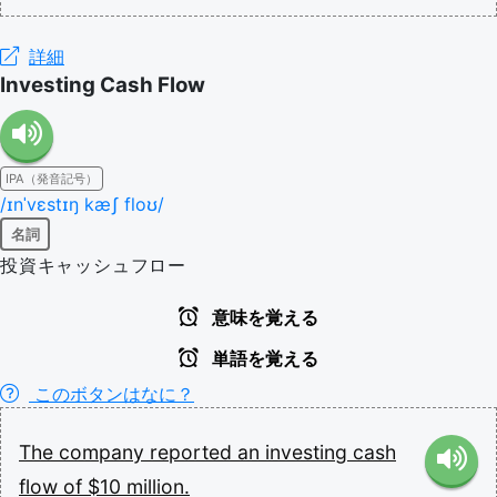
詳細
Investing Cash Flow
IPA（発音記号）
/ɪnˈvɛstɪŋ kæʃ floʊ/
名詞
投資キャッシュフロー
意味を覚える
単語を覚える
このボタンはなに？
The
company
reported
an
investing
cash
flow
of
$10
million.