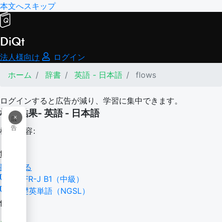
本文へスキップ
DiQt
法人様向け
ログイン
ホーム
辞書
英語 - 日本語
flows
ログインすると広告が減り、学習に集中できます。
検索結果- 英語 - 日本語
×
広
告
検索内容:
flows
翻訳する
CEFR-J B1（中級）
基礎英単語（NGSL）
flow