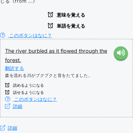
じる《from ...》
意味を覚える
単語を覚える
このボタンはなに？
The
river
burbled
as
it
flowed
through
the
forest.
翻訳する
森を流れる川がブクブクと音をたてました。
読めるようになる
話せるようになる
このボタンはなに？
詳細
詳細