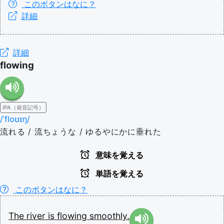
このボタンはなに？
詳細
詳細
flowing
IPA（発音記号）
/ˈfloʊɪŋ/
流れる / 流ちょうな / ゆるやにかに垂れた
意味を覚える
単語を覚える
このボタンはなに？
The
river
is
flowing
smoothly.