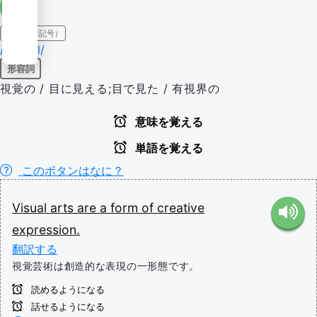
IPA（発音記号）
/'vɪʒuəl/
形容詞
視覚の / 目に見える;目で見た / 有視界の
意味を覚える
単語を覚える
このボタンはなに？
Visual
arts
are
a
form
of
creative
expression.
翻訳する
視覚芸術は創造的な表現の一形態です。
読めるようになる
話せるようになる