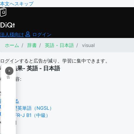
本文へスキップ
DiQt
法人様向け
ログイン
ホーム
辞書
英語 - 日本語
visual
ログインすると広告が減り、学習に集中できます。
検索結果- 英語 - 日本語
×
広
告
検索内容:
visual
翻訳する
基礎英単語（NGSL）
CEFR-J B1（中級）
visual