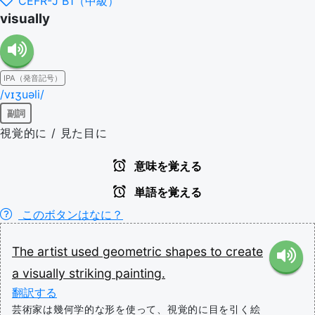
CEFR-J B1（中級）
visually
IPA（発音記号）
/vɪʒuəli/
副詞
視覚的に / 見た目に
意味を覚える
単語を覚える
このボタンはなに？
The
artist
used
geometric
shapes
to
create
a
visually
striking
painting.
翻訳する
芸術家は幾何学的な形を使って、視覚的に目を引く絵