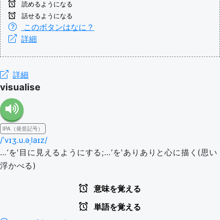
読めるようになる
話せるようになる
このボタンはなに？
詳細
詳細
visualise
IPA（発音記号）
/ˈvɪʒ.u.əˌlaɪz/
…‘を'目に見えるようにする;…‘を'ありありと心に描く(思い
浮かべる)
意味を覚える
単語を覚える