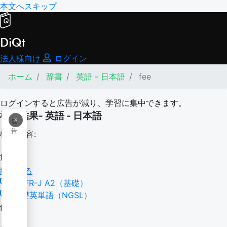
本文へスキップ
DiQt
法人様向け
ログイン
ホーム
辞書
英語 - 日本語
fee
ログインすると広告が減り、学習に集中できます。
検索結果- 英語 - 日本語
×
広
告
検索内容:
fee
翻訳する
CEFR-J A2（基礎）
基礎英単語（NGSL）
fee