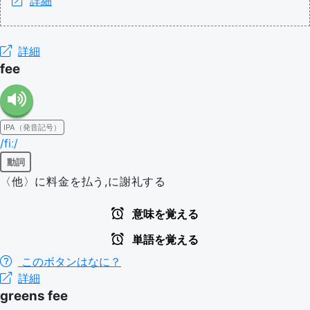
詳細
詳細
fee
IPA（発音記号）
/fiː/
動詞
〈他〉に料金を払う,に謝礼する
意味を覚える
単語を覚える
このボタンはなに？
詳細
greens fee