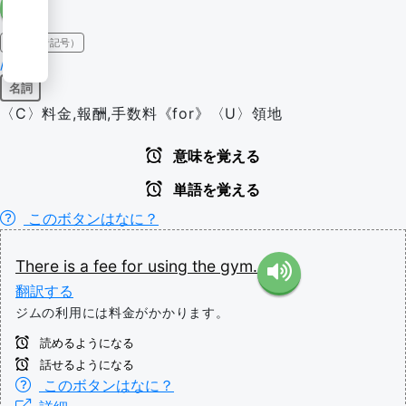
IPA（発音記号）
/fiː/
名詞
〈C〉料金,報酬,手数料《for》〈U〉領地
意味を覚える
単語を覚える
このボタンはなに？
There
is
a
fee
for
using
the
gym.
翻訳する
ジムの利用には料金がかかります。
読めるようになる
話せるようになる
このボタンはなに？