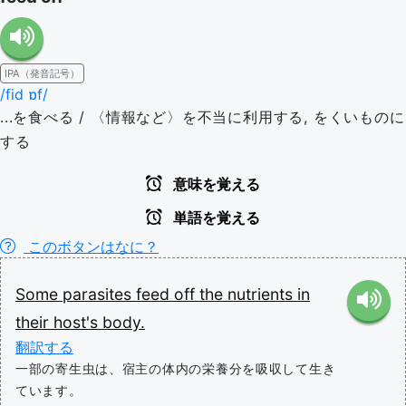
IPA（発音記号）
/fid ɒf/
...を食べる / 〈情報など〉を不当に利用する, をくいものに
する
意味を覚える
単語を覚える
このボタンはなに？
Some
parasites
feed off
the
nutrients
in
their
host's
body.
翻訳する
一部の寄生虫は、宿主の体内の栄養分を吸収して生き
ています。