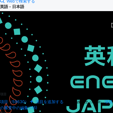
Webで検索する
英語 - 日本語
項目
項目（59630）
項目を追加する
項目
項目の編集履歴（34948）
の審査中の編集(116)