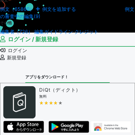
例文
例文（65860）
例文を追加する
例文
例文の編集履歴（18043）
の審査中の編集(9)
その他
編集者（726）
編集ガイドライン
クレジット
ログイン / 新規登録
ログイン
新規登録
アプリをダウンロード！
DiQt（ディクト）
無料
★★★★★
★★★★★