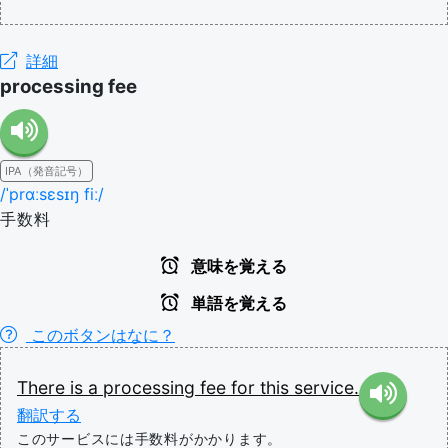
詳細
processing fee
IPA（発音記号）
/ˈprɑːsɛsɪŋ fiː/
手数料
意味を覚える
単語を覚える
このボタンはなに？
There
is
a
processing
fee
for
this
service.
翻訳する
このサービスには手数料がかかります。