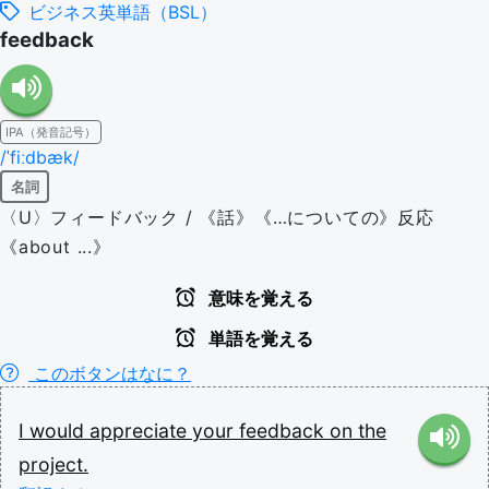
ビジネス英単語（BSL）
feedback
IPA（発音記号）
/ˈfiːdbæk/
名詞
〈U〉フィードバック / 《話》《…についての》反応
《about ...》
意味を覚える
単語を覚える
このボタンはなに？
I
would
appreciate
your
feedback
on
the
project.