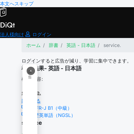
本文へスキップ
DiQt
法人様向け
ログイン
ホーム
辞書
英語 - 日本語
service.
ログインすると広告が減り、学習に集中できます。
検索結果- 英語 - 日本語
×
広
告
検索内容:
service.
翻訳する
CEFR-J B1（中級）
基礎英単語（NGSL）
service