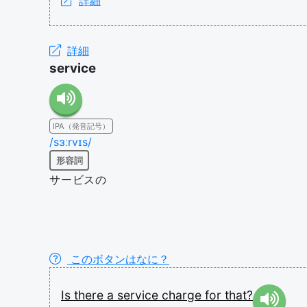
詳細
詳細
service
IPA（発音記号）
/sɜːrvɪs/
形容詞
サービスの
このボタンはなに？
Is
there
a
service
charge
for
that?