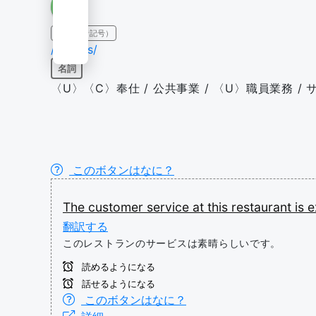
IPA（発音記号）
/'sɜːrvɪs/
名詞
〈U〉〈C〉奉仕 / 公共事業 / 〈U〉職員業務 / 
このボタンはなに？
The
customer
service
at
this
restaurant
is
e
翻訳する
このレストランのサービスは素晴らしいです。
読めるようになる
話せるようになる
このボタンはなに？