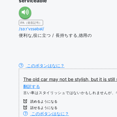
serviceable
IPA（発音記号）
/sɜːrˈvɪsəbəl/
便利な,役に立つ / 長持ちする,徳用の
このボタンはなに？
The
old
car
may
not
be
stylish,
but
it
is
still
翻訳する
古い車はスタイリッシュではないかもしれませんが、
読めるようになる
話せるようになる
このボタンはなに？