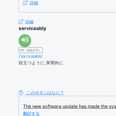
詳細
詳細
serviceably
IPA（発音記号）
/ˈsɜːrvɪsəbli/
役立つように,実用的に
このボタンはなに？
The
new
software
update
has
made
the
sy
翻訳する