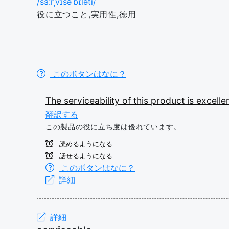
/sɜːrˌvɪsəˈbɪləti/
役に立つこと,実用性,徳用
このボタンはなに？
The
serviceability
of
this
product
is
excellen
翻訳する
この製品の役に立ち度は優れています。
読めるようになる
話せるようになる
このボタンはなに？
詳細
詳細