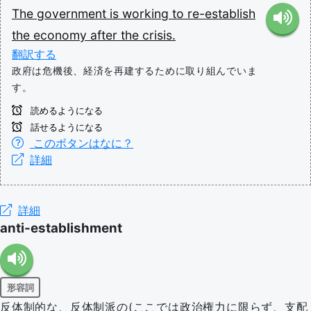
The
government
is
working
to
re-establish
the
economy
after
the
crisis.
翻訳する
政府は危機後、経済を再建するために取り組んでいま
す。
読めるようになる
話せるようになる
このボタンはなに？
詳細
詳細
anti-establishment
形容詞
反体制的な、反体制派の(ここでは政治権力に限らず、支配