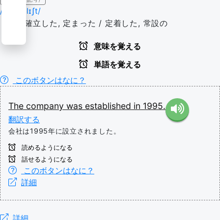
/ɪˈstæblɪʃt/
【形】確立した, 定まった / 定着した, 常設の
意味を覚える
単語を覚える
このボタンはなに？
The
company
was
established
in
1995.
翻訳する
会社は1995年に設立されました。
読めるようになる
話せるようになる
このボタンはなに？
詳細
詳細