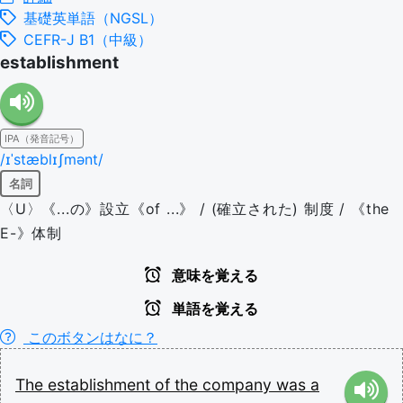
基礎英単語（NGSL）
CEFR-J B1（中級）
establishment
IPA（発音記号）
/ɪˈstæblɪʃmənt/
名詞
〈U〉《...の》設立《of ...》 / (確立された) 制度 / 《the
E-》体制
意味を覚える
単語を覚える
このボタンはなに？
The
establishment
of
the
company
was
a