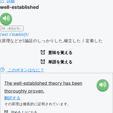
詳細
well-established
IPA（発音記号）
/wɛl ɪˈstæblɪʃt/
(原理などが)論証のしっかりした,確立した / 定着した
意味を覚える
単語を覚える
このボタンはなに？
The
well-established
theory
has
been
thoroughly
proven.
翻訳する
その原理は徹底的に証明されています。
読めるようになる