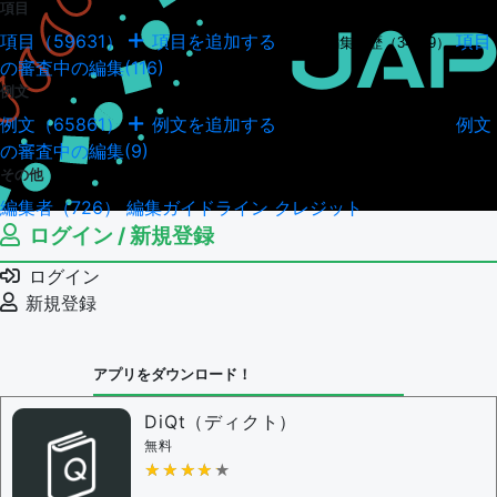
項目
項目（59631）
項目を追加する
項目
項目の編集履歴（34949）
の審査中の編集(116)
例文
例文（65861）
例文を追加する
例文
例文の編集履歴（18044）
の審査中の編集(9)
その他
編集者（726）
編集ガイドライン
クレジット
ログイン / 新規登録
ログイン
新規登録
アプリをダウンロード！
DiQt（ディクト）
無料
★★★★★
★★★★★