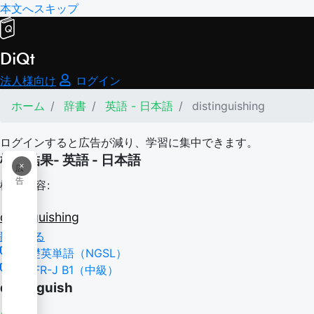
本文へスキップ
DiQt
法人様向け
ログイン
ホーム
辞書
英語 - 日本語
distinguishing
ログインすると広告が減り、学習に集中できます。
検索結果- 英語 - 日本語
×
広
告
検索内容:
distinguishing
翻訳する
基礎英単語（NGSL）
CEFR-J B1（中級）
distinguish