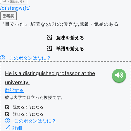
IPA（発音記号）
/dɪˈstɪŋɡwɪʃt/
形容詞
『目立った』,顕著な;抜群の;優秀な,威厳・気品のある
意味を覚える
単語を覚える
このボタンはなに？
He
is
a
distinguished
professor
at
the
university.
翻訳する
彼は大学で目立った教授です。
読めるようになる
話せるようになる
このボタンはなに？
詳細