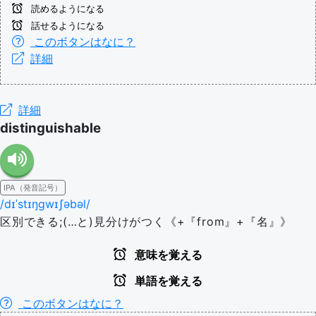
読めるようになる
話せるようになる
このボタンはなに？
詳細
詳細
distinguishable
IPA（発音記号）
/dɪˈstɪŋɡwɪʃəbəl/
区別できる;(…と)見分けがつく《+『from』+『名』》
意味を覚える
単語を覚える
このボタンはなに？