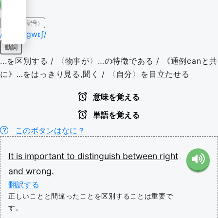
IPA（発音記号）
/dɪˈstɪŋɡwɪʃ/
動詞
...を区別する / 〈物事が〉…の特徴である / 《通例canと共
に》…をはっきり見る,聞く / 〈自分〉を目立たせる
意味を覚える
単語を覚える
このボタンはなに？
It
is
important
to
distinguish
between
right
and
wrong.
翻訳する
正しいことと間違ったことを区別することは重要で
す。