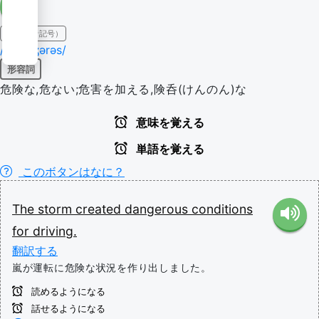
IPA（発音記号）
/dɛɪnʤərəs/
形容詞
危険な,危ない;危害を加える,険呑(けんのん)な
意味を覚える
単語を覚える
このボタンはなに？
The
storm
created
dangerous
conditions
for
driving.
翻訳する
嵐が運転に危険な状況を作り出しました。
読めるようになる
話せるようになる