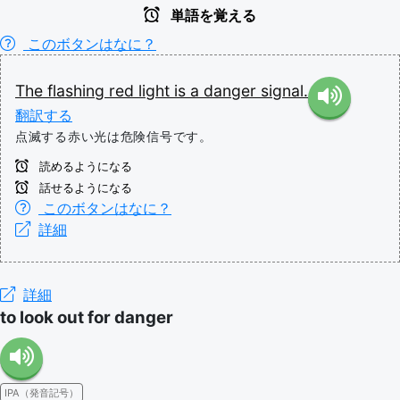
単語を覚える
このボタンはなに？
The
flashing
red
light
is
a
danger
signal.
翻訳する
点滅する赤い光は危険信号です。
読めるようになる
話せるようになる
このボタンはなに？
詳細
詳細
to look out for danger
IPA（発音記号）