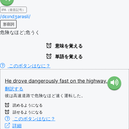
IPA（発音記号）
/dɛɪndʒərəsli/
形容詞
危険なほど;危うく
意味を覚える
単語を覚える
このボタンはなに？
He
drove
dangerously
fast
on
the
highway.
翻訳する
彼は高速道路で危険なほど速く運転した。
読めるようになる
話せるようになる
このボタンはなに？
詳細