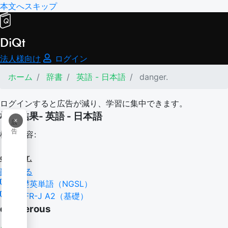
本文へスキップ
DiQt
法人様向け
ログイン
ホーム
辞書
英語 - 日本語
danger.
ログインすると広告が減り、学習に集中できます。
検索結果- 英語 - 日本語
×
広
告
検索内容:
danger.
翻訳する
基礎英単語（NGSL）
CEFR-J A2（基礎）
dangerous