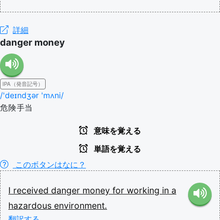
詳細
danger money
IPA（発音記号）
/'deɪndʒər 'mʌni/
危険手当
意味を覚える
単語を覚える
このボタンはなに？
I
received
danger
money
for
working
in
a
hazardous
environment.
翻訳する