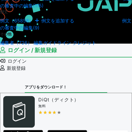
の審査中の編集(115)
例文
例文（65858）
例文を追加する
例文
例文の編集履歴（18041）
の審査中の編集(9)
その他
編集者（726）
編集ガイドライン
クレジット
ログイン / 新規登録
ログイン
新規登録
アプリをダウンロード！
DiQt（ディクト）
無料
★★★★★
★★★★★