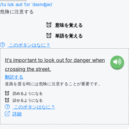
/tu lʊk aʊt fɔr ˈdeɪnʤər/
危険に注意する
意味を覚える
単語を覚える
このボタンはなに？
It's
important
to
look
out
for
danger
when
crossing
the
street.
翻訳する
道路を渡る時には危険に注意することが重要です。
読めるようになる
話せるようになる
このボタンはなに？
詳細