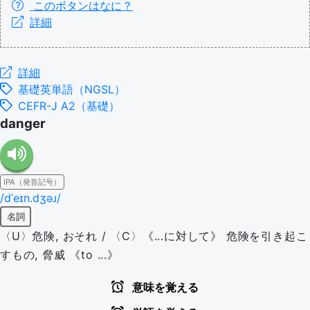
このボタンはなに？
詳細
詳細
基礎英単語（NGSL）
CEFR-J A2（基礎）
danger
IPA（発音記号）
/dˈeɪn.dʒəɹ/
名詞
〈U〉危険, おそれ / 〈C〉《...に対して》 危険を引き起こ
すもの, 脅威 《to ...》
意味を覚える