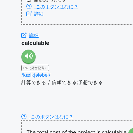
このボタンはなに？
詳細
詳細
calculable
IPA（発音記号）
/kælkjələbəl/
計算できる / 信頼できる;予想できる
このボタンはなに？
The
total
cost
of
the
project
is
calculable.