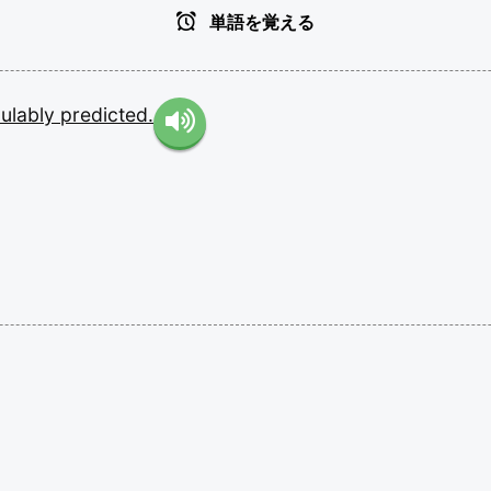
単語を覚える
culably
predicted.