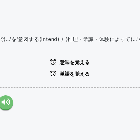
…'を'意図する(intend) / (推理・常識・体験によって)…'
意味を覚える
単語を覚える