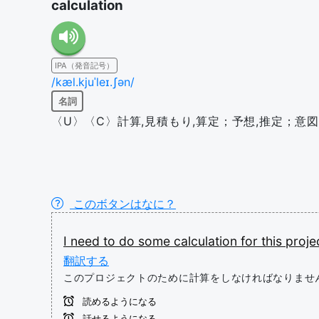
calculation
IPA（発音記号）
/kæl.kjuˈleɪ.ʃən/
名詞
〈U〉〈C〉計算,見積もり,算定；予想,推定；意図
このボタンはなに？
I
need
to
do
some
calculation
for
this
proje
翻訳する
このプロジェクトのために計算をしなければなりませ
読めるようになる
話せるようになる