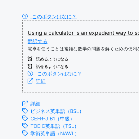
このボタンはなに？
Using
a
calculator
is
an
expedient
way
to
s
翻訳する
電卓を使うことは複雑な数学の問題を解くための便利
読めるようになる
話せるようになる
このボタンはなに？
詳細
詳細
ビジネス英単語（BSL）
CEFR-J B1（中級）
TOEIC英単語（TSL）
学術英単語（NAWL）