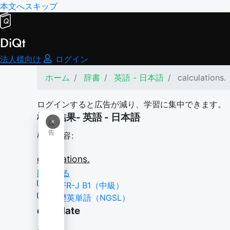
本文へスキップ
DiQt
法人様向け
ログイン
ホーム
辞書
英語 - 日本語
calculations.
ログインすると広告が減り、学習に集中できます。
検索結果- 英語 - 日本語
×
広
告
検索内容:
calculations.
翻訳する
CEFR-J B1（中級）
基礎英単語（NGSL）
calculate