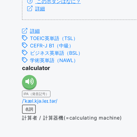
このボタンはなに？
詳細
詳細
TOEIC英単語（TSL）
CEFR-J B1（中級）
ビジネス英単語（BSL）
学術英単語（NAWL）
calculator
IPA（発音記号）
/ˈkæl.kjə.leɪ.tər/
名詞
計算者 / 計算器機(=calculating machine)