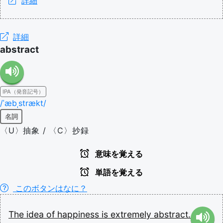
詳細
詳細
abstract
IPA（発音記号）
/ˈæbˌstrækt/
名詞
〈U〉抽象 / 〈C〉抄録
意味を覚える
単語を覚える
このボタンはなに？
The
idea
of
happiness
is
extremely
abstract.