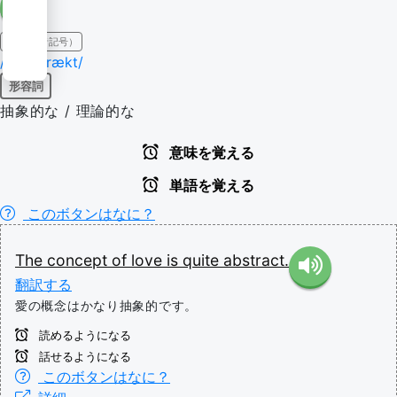
IPA（発音記号）
/ˈæb.strækt/
形容詞
抽象的な / 理論的な
意味を覚える
単語を覚える
このボタンはなに？
The
concept
of
love
is
quite
abstract.
翻訳する
愛の概念はかなり抽象的です。
読めるようになる
話せるようになる
このボタンはなに？