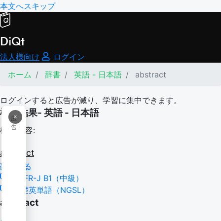
本文へスキップ
DiQt
法人様向け
ログイン
ホーム
辞書
英語 - 日本語
abstract
ログインすると広告が減り、学習に集中できます。
検索結果- 英語 - 日本語
×
広
告
検索内容:
abstract
翻訳する
CEFR-J B1（中級）
基礎英単語（NGSL）
abstract