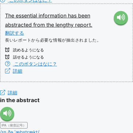
このボタンはなに？
The
essential
information
has
been
abstracted
from
the
lengthy
report.
翻訳する
長いレポートから必要な情報が抽出されました。
読めるようになる
話せるようになる
このボタンはなに？
詳細
詳細
in the abstract
IPA（発音記号）
/ɪn ðə ˈæbstrækt/