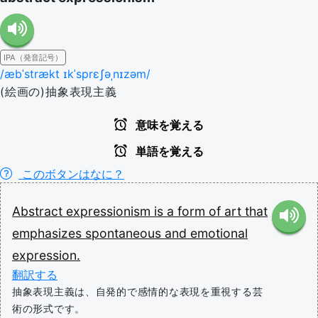
IPA（発音記号）
/æbˈstrækt ɪkˈsprɛʃəˌnɪzəm/
(絵画の)抽象表現主義
意味を覚える
単語を覚える
このボタンはなに？
Abstract
expressionism
is
a
form
of
art
that
emphasizes
spontaneous
and
emotional
expression.
翻訳する
抽象表現主義は、自発的で感情的な表現を重視する芸
術の形式です。