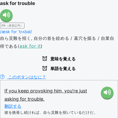
ask for trouble
IPA（発音記号）
/æsk fɔr ˈtrʌbəl/
自ら災難を招く, 自分の首を絞める / 墓穴を掘る / 自業自
ask for it
得である(
)
意味を覚える
単語を覚える
このボタンはなに？
If
you
keep
provoking
him,
you're
just
asking
for
trouble.
翻訳する
彼を挑発し続ければ、自ら災難を招いているだけだ。