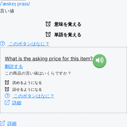
/ˈæskɪŋ praɪs/
言い値
意味を覚える
単語を覚える
このボタンはなに？
What
is
the
asking
price
for
this
item?
翻訳する
この商品の言い値はいくらですか？
読めるようになる
話せるようになる
このボタンはなに？
詳細
詳細