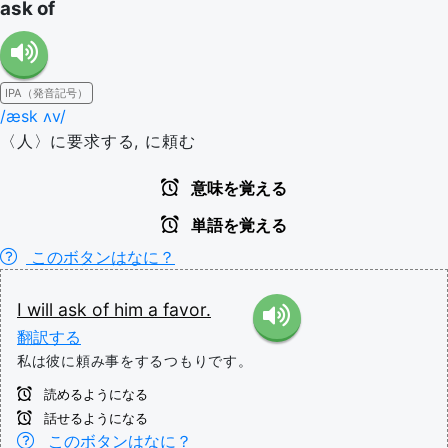
ask of
IPA（発音記号）
/æsk ʌv/
〈人〉に要求する, に頼む
意味を覚える
単語を覚える
このボタンはなに？
I
will
ask
of
him
a
favor.
翻訳する
私は彼に頼み事をするつもりです。
読めるようになる
話せるようになる
このボタンはなに？