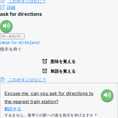
このボタンはなに？
詳細
ask for directions
IPA（発音記号）
/æsk fɔr dɪˈrɛkʃənz/
指示を仰ぐ
意味を覚える
単語を覚える
このボタンはなに？
Excuse
me,
can
you
ask
for
directions
to
the
nearest
train
station?
翻訳する
すみません、最寄りの駅への道を指示を仰げますか？