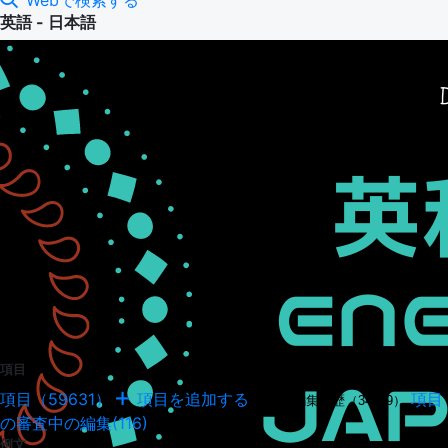
Webで検索する
英語 - 日本語
項目
項目（59631）
項目を追加する
項目
項目の編集履歴（34949）
の審査中の編集(116)
例文