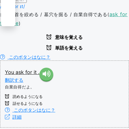
/æsk fɔr ɪt/
ask for
自分の首を絞める / 墓穴を掘る / 自業自得である(
trouble
)
意味を覚える
単語を覚える
このボタンはなに？
You
ask for it
.
翻訳する
自業自得だよ。
読めるようになる
話せるようになる
このボタンはなに？
詳細