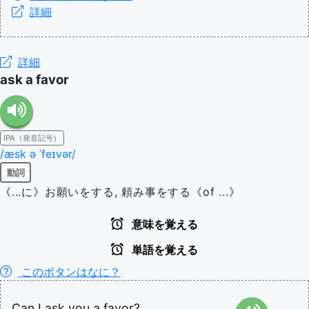
詳細
詳細
ask a favor
IPA（発音記号）
/æsk ə ˈfeɪvər/
動詞
《...に》お願いをする, 頼み事をする《of ...》
意味を覚える
単語を覚える
このボタンはなに？
Can
I
ask
you
a
favor?