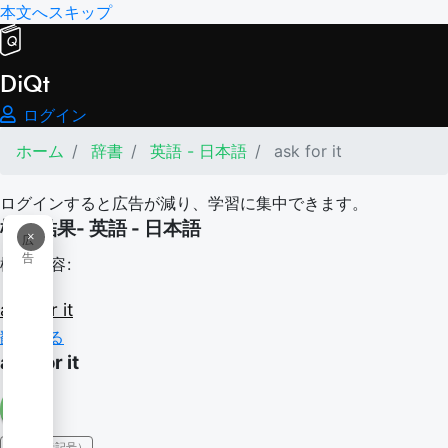
本文へスキップ
DiQt
ログイン
ホーム
辞書
英語 - 日本語
ask for it
ログインすると広告が減り、学習に集中できます。
検索結果- 英語 - 日本語
×
広
告
検索内容:
ask
for
it
翻訳する
ask for it
IPA（発音記号）