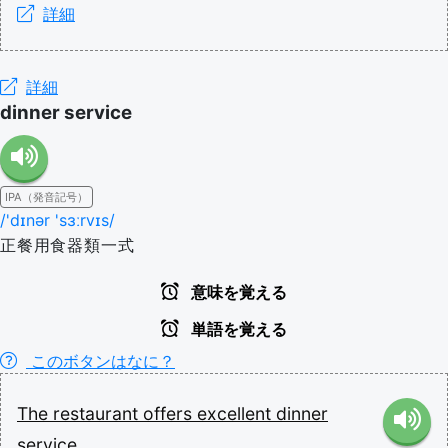
詳細
詳細
dinner service
IPA（発音記号）
/'dɪnər 'sɜːrvɪs/
正餐用食器類一式
意味を覚える
単語を覚える
このボタンはなに？
The
restaurant
offers
excellent
dinner
service.