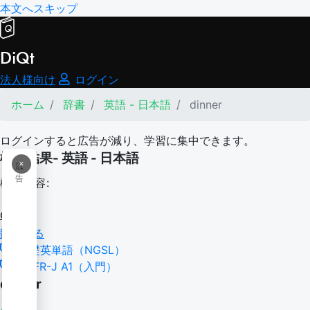
本文へスキップ
DiQt
法人様向け
ログイン
ホーム
辞書
英語 - 日本語
dinner
ログインすると広告が減り、学習に集中できます。
検索結果- 英語 - 日本語
×
広
告
検索内容:
dinner
翻訳する
基礎英単語（NGSL）
CEFR-J A1（入門）
dinner