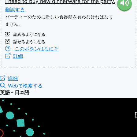
I
need
to
buy
new
dinnerware
for
the
party.
翻訳する
パーティーのために新しい食器類を買わなければなり
ません。
読めるようになる
話せるようになる
このボタンはなに？
詳細
詳細
Webで検索する
英語 - 日本語