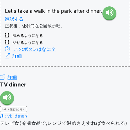
Let's
take
a
walk
in
the
park
after
dinner.
翻訳する
正餐後，让我们在公园散步吧。
読めるようになる
話せるようになる
このボタンはなに？
詳細
詳細
TV dinner
IPA（発音記号）
/tiː viː ˈdɪnər/
テレビ食(冷凍食品で,レンジで温めさえすれば食べられる)