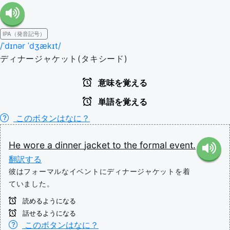
IPA（発音記号）
/ˈdɪnər ˈdʒækɪt/
ディナージャケット(タキシード)
意味を覚える
単語を覚える
このボタンはなに？
He
wore
a
dinner
jacket
to
the
formal
event.
翻訳する
彼はフォーマルなイベントにディナージャケットを着
ていました。
読めるようになる
話せるようになる
このボタンはなに？