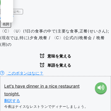
IPA（発音記号）
/'dɪnər/
名詞
〈C〉〈U〉(1日の食事の中で)主要な食事,正餐(せいさん);
(現在では,特に)夕食,晩餐 / 〈C〉(公式の)晩餐会 / 晩餐
(用)の
意味を覚える
単語を覚える
このボタンはなに？
Let's
have
dinner
in
a
nice
restaurant
tonight.
翻訳する
今夜はナイスなレストランでディナーしましょう。