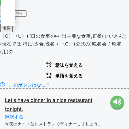
IPA（発音記号）
/'dɪnər/
名詞
〈C〉〈U〉(1日の食事の中で)主要な食事,正餐(せいさん);
(現在では,特に)夕食,晩餐 / 〈C〉(公式の)晩餐会 / 晩餐
(用)の
意味を覚える
単語を覚える
このボタンはなに？
Let's
have
dinner
in
a
nice
restaurant
tonight.
翻訳する
今夜はナイスなレストランでディナーしましょう。