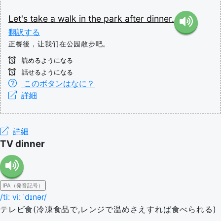
Let's
take
a
walk
in
the
park
after
dinner.
翻訳する
正餐後，让我们在公园散步吧。
読めるようになる
話せるようになる
このボタンはなに？
詳細
詳細
TV dinner
IPA（発音記号）
/tiː viː ˈdɪnər/
テレビ食(冷凍食品で,レンジで温めさえすれば食べられる)