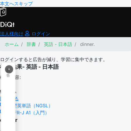
本文へスキップ
DiQt
法人様向け
ログイン
ホーム
辞書
英語 - 日本語
dinner.
ログインすると広告が減り、学習に集中できます。
検索結果- 英語 - 日本語
×
広
告
検索内容:
dinner.
翻訳する
基礎英単語（NGSL）
CEFR-J A1（入門）
dinner