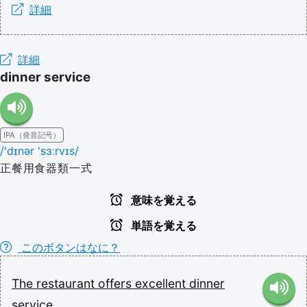
詳細
詳細
dinner service
IPA（発音記号）
/'dɪnər 'sɜːrvɪs/
正餐用食器類一式
意味を覚える
単語を覚える
このボタンはなに？
The
restaurant
offers
excellent
dinner
service.