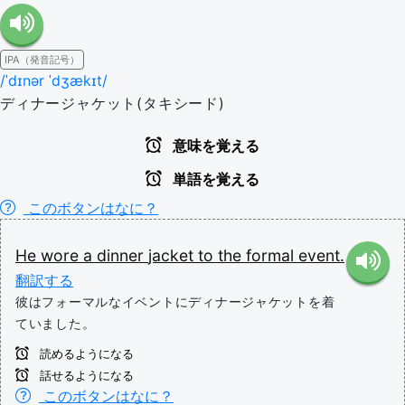
IPA（発音記号）
/ˈdɪnər ˈdʒækɪt/
ディナージャケット(タキシード)
意味を覚える
単語を覚える
このボタンはなに？
He
wore
a
dinner
jacket
to
the
formal
event.
翻訳する
彼はフォーマルなイベントにディナージャケットを着
ていました。
読めるようになる
話せるようになる
このボタンはなに？