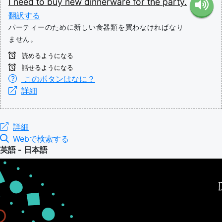
I
need
to
buy
new
dinnerware
for
the
party.
翻訳する
パーティーのために新しい食器類を買わなければなり
ません。
読めるようになる
話せるようになる
このボタンはなに？
詳細
詳細
Webで検索する
英語 - 日本語