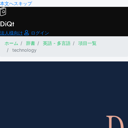
本文へスキップ
DiQt
法人様向け
ログイン
ホーム
辞書
英語 - 多言語
項目一覧
technology