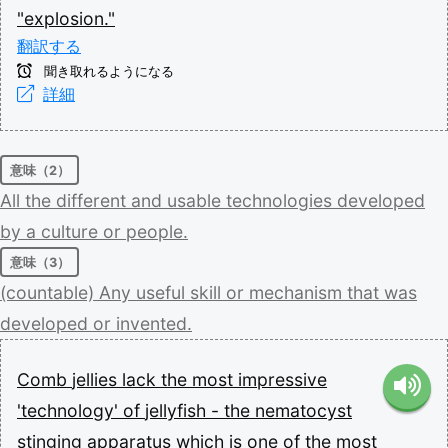
"explosion."
翻訳する
聞き取れるようになる
詳細
意味（2）
All
the
different
and
usable
technologies
developed
by
a
culture
or
people.
意味（3）
(countable)
Any
useful
skill
or
mechanism
that
was
developed
or
invented.
Comb
jellies
lack
the
most
impressive
'technology'
of
jellyfish
-
the
nematocyst
stinging
apparatus
which
is
one
of
the
most