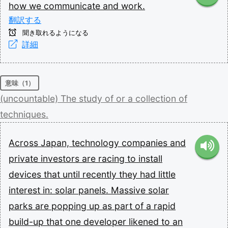
how
we
communicate
and
work.
翻訳する
聞き取れるようになる
詳細
意味（1）
(uncountable)
The
study
of
or
a
collection
of
techniques.
Across
Japan,
technology
companies
and
private
investors
are
racing
to
install
devices
that
until
recently
they
had
little
interest
in:
solar
panels.
Massive
solar
parks
are
popping
up
as
part
of
a
rapid
build-up
that
one
developer
likened
to
an