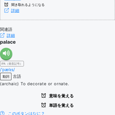
聞き取れるようになる
詳細
関連語
詳細
palace
IPA（発音記号）
/ˈpælɪs/
古語
動詞
(archaic) To decorate or ornate.
意味を覚える
単語を覚える
このボタンはなに？