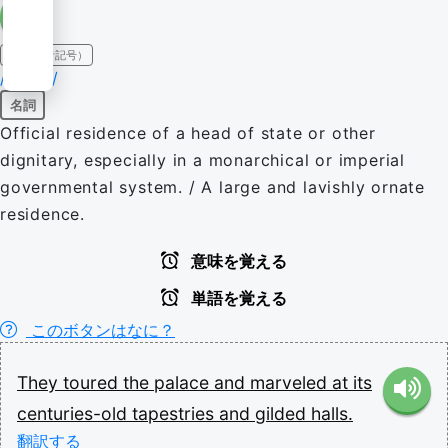
IPA（発音記号）
/ˈpælɪs/
名詞
Official residence of a head of state or other
dignitary, especially in a monarchical or imperial
governmental system. / A large and lavishly ornate
residence.
意味を覚える
単語を覚える
このボタンはなに？
They
toured
the
palace
and
marveled
at
its
centuries-old
tapestries
and
gilded
halls.
翻訳する