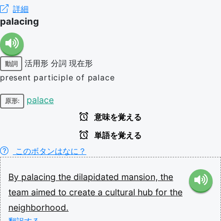
詳細
palacing
活用形
分詞
現在形
動詞
present participle of palace
palace
原形:
意味を覚える
単語を覚える
このボタンはなに？
By
palacing
the
dilapidated
mansion,
the
team
aimed
to
create
a
cultural
hub
for
the
neighborhood.
翻訳する