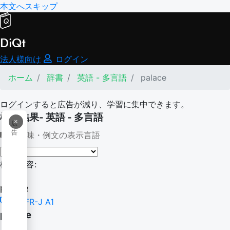
本文へスキップ
DiQt
法人様向け
ログイン
ホーム
辞書
英語 - 多言語
palace
ログインすると広告が減り、学習に集中できます。
検索結果- 英語 - 多言語
×
広
告
意味・例文の表示言語
検索内容:
palace
CEFR-J A1
palace