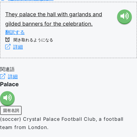
They
palace
the
hall
with
garlands
and
gilded
banners
for
the
celebration.
翻訳する
聞き取れるようになる
詳細
関連語
詳細
Palace
固有名詞
(soccer) Crystal Palace Football Club, a football
team from London.