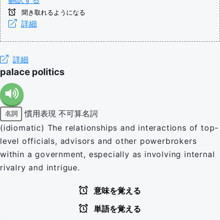
聞き取れるようになる
詳細
詳細
palace politics
慣用表現
不可算名詞
名詞
(idiomatic) The relationships and interactions of top-
level officials, advisors and other powerbrokers
within a government, especially as involving internal
rivalry and intrigue.
意味を覚える
単語を覚える