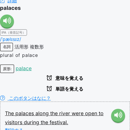
詳細
palaces
IPA（発音記号）
/ˈpælɪsɪz/
活用形
複数形
名詞
plural of palace
palace
原形:
意味を覚える
単語を覚える
このボタンはなに？
The
palaces
along
the
river
were
open
to
visitors
during
the
festival.