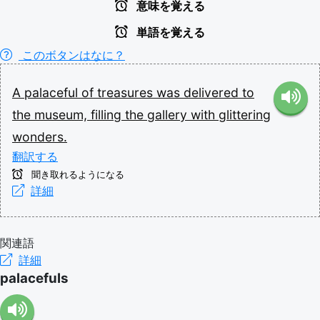
意味を覚える
単語を覚える
このボタンはなに？
A
palaceful
of
treasures
was
delivered
to
the
museum,
filling
the
gallery
with
glittering
wonders.
翻訳する
聞き取れるようになる
詳細
関連語
詳細
palacefuls