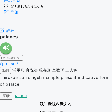
翻訳する
聞き取れるようになる
詳細
詳細
palaces
IPA（発音記号）
/ˈpælɪsɪz/
活用形
直説法
現在形
単数形
三人称
動詞
Third-person singular simple present indicative form
of palace
palace
原形:
意味を覚える