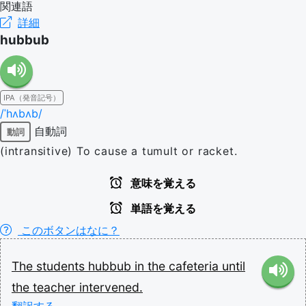
関連語
詳細
hubbub
IPA（発音記号）
/ˈhʌbʌb/
自動詞
動詞
(intransitive) To cause a tumult or racket.
意味を覚える
単語を覚える
このボタンはなに？
The
students
hubbub
in
the
cafeteria
until
the
teacher
intervened.