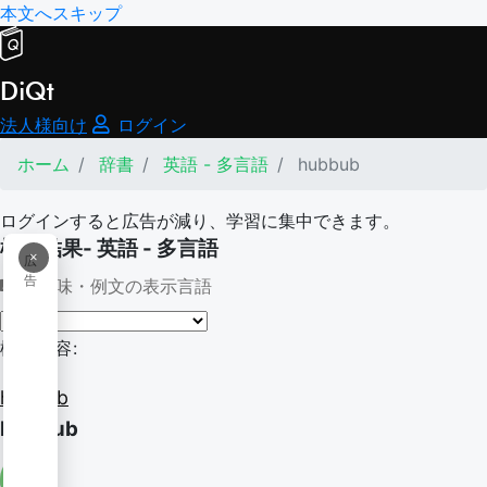
本文へスキップ
DiQt
法人様向け
ログイン
ホーム
辞書
英語 - 多言語
hubbub
ログインすると広告が減り、学習に集中できます。
検索結果- 英語 - 多言語
×
広
告
意味・例文の表示言語
検索内容:
hubbub
hubbub