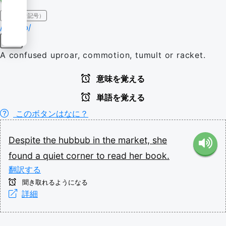
IPA（発音記号）
/ˈhʌbʌb/
名詞
A confused uproar, commotion, tumult or racket.
意味を覚える
単語を覚える
このボタンはなに？
Despite
the
hubbub
in
the
market,
she
found
a
quiet
corner
to
read
her
book.
翻訳する
聞き取れるようになる
詳細