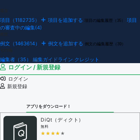
項目
項目（1182735）
項目を追加する
項目
項目の編集履歴（35）
の審査中の編集(4)
例文
例文（1463614）
例文を追加する
例文の編集履歴（39）
その他
編集者（35）
編集ガイドライン
クレジット
ログイン / 新規登録
ログイン
新規登録
アプリをダウンロード！
DiQt（ディクト）
無料
★★★★★
★★★★★