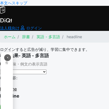
本文へスキップ
DiQt
法人様向け
ログイン
ホーム
辞書
英語 - 多言語
headline
ログインすると広告が減り、学習に集中できます。
検索結果- 英語 - 多言語
×
広
告
意味・例文の表示言語
検索内容:
headline
headline