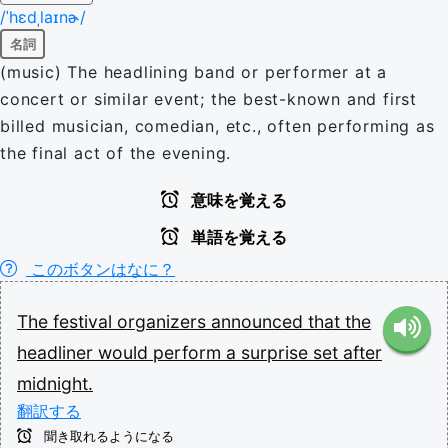
/ˈhɛdˌlaɪnɚ/
名詞
(music) The headlining band or performer at a
concert or similar event; the best-known and first
billed musician, comedian, etc., often performing as
the final act of the evening.
意味を覚える
単語を覚える
このボタンはなに？
The
festival
organizers
announced
that
the
headliner
would
perform
a
surprise
set
after
midnight.
翻訳する
聞き取れるようになる