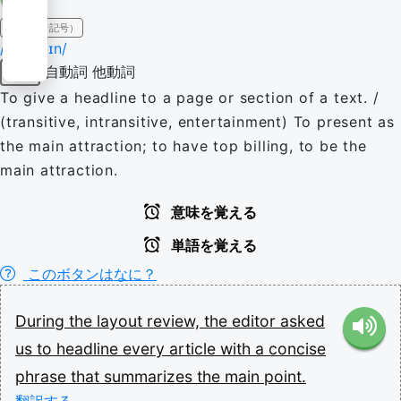
IPA（発音記号）
/ˈhɛd.laɪn/
自動詞
他動詞
動詞
To give a headline to a page or section of a text. /
(transitive, intransitive, entertainment) To present as
the main attraction; to have top billing, to be the
main attraction.
意味を覚える
単語を覚える
このボタンはなに？
During
the
layout
review,
the
editor
asked
us
to
headline
every
article
with
a
concise
phrase
that
summarizes
the
main
point.