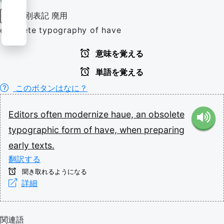
別表記
廃用
動詞
obsolete typography of have
意味を覚える
単語を覚える
このボタンはなに？
Editors
often
modernize
haue,
an
obsolete
typographic
form
of
have,
when
preparing
early
texts.
翻訳する
聞き取れるようになる
詳細
関連語