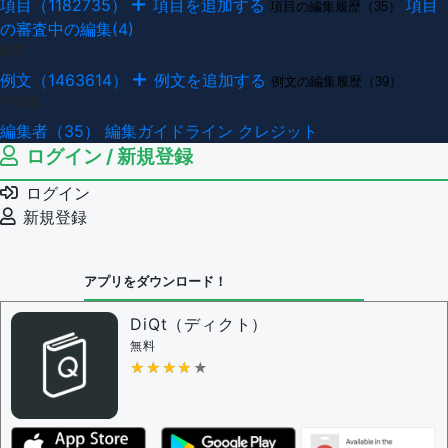
項目（1182735）
項目を追加する
項目
項目の編集履歴（35）
の審査中の編集(4)
例文
例文（1463614）
例文を追加する
例文の編集履歴（39）
その他
編集者（35）
編集ガイドライン
クレジット
ログイン / 新規登録
ログイン
新規登録
アプリをダウンロード！
DiQt（ディクト）
無料
★★★★★
★★★★★