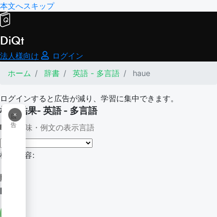
本文へスキップ
DiQt
法人様向け
ログイン
ホーム
辞書
英語 - 多言語
haue
ログインすると広告が減り、学習に集中できます。
検索結果- 英語 - 多言語
×
広
告
意味・例文の表示言語
検索内容:
haue
haue