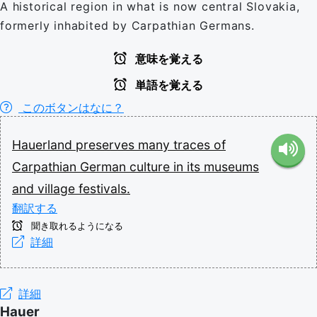
A historical region in what is now central Slovakia,
formerly inhabited by Carpathian Germans.
意味を覚える
単語を覚える
このボタンはなに？
Hauerland
preserves
many
traces
of
Carpathian
German
culture
in
its
museums
and
village
festivals.
翻訳する
聞き取れるようになる
詳細
詳細
Hauer