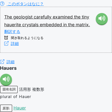
このボタンはなに？
The
geologist
carefully
examined
the
tiny
hauerite
crystals
embedded
in
the
matrix.
翻訳する
聞き取れるようになる
詳細
詳細
Hauers
活用形
複数形
固有名詞
plural of Hauer
Hauer
原形: