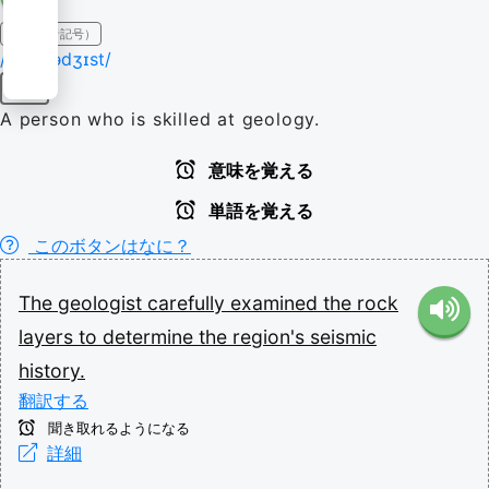
IPA（発音記号）
/dʒiˈɒlədʒɪst/
名詞
A person who is skilled at geology.
意味を覚える
単語を覚える
このボタンはなに？
The
geologist
carefully
examined
the
rock
layers
to
determine
the
region's
seismic
history.
翻訳する
聞き取れるようになる
詳細