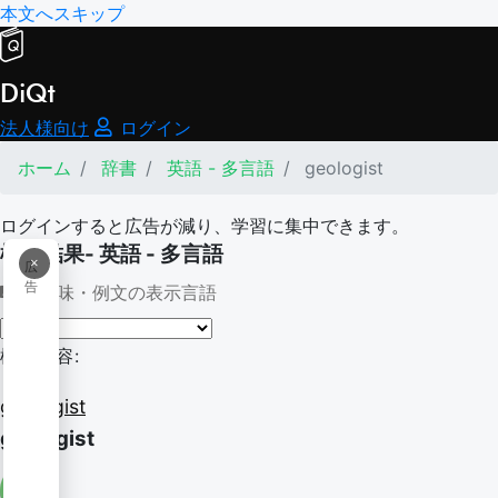
本文へスキップ
DiQt
法人様向け
ログイン
ホーム
辞書
英語 - 多言語
geologist
ログインすると広告が減り、学習に集中できます。
検索結果- 英語 - 多言語
×
広
告
意味・例文の表示言語
検索内容:
geologist
geologist