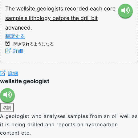
The
wellsite
geologists
recorded
each
core
sample's
lithology
before
the
drill
bit
advanced.
翻訳する
聞き取れるようになる
詳細
詳細
wellsite geologist
名詞
A geologist who analyses samples from an oil well as
it is being drilled and reports on hydrocarbon
content etc.