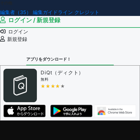
その他
編集者（35）
編集ガイドライン
クレジット
ログイン / 新規登録
ログイン
新規登録
アプリをダウンロード！
DiQt（ディクト）
無料
★★★★★
★★★★★