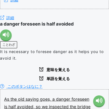
詳細
a danger foreseen is half avoided
ことわざ
It is necessary to foresee danger as it helps you to
avoid it.
意味を覚える
単語を覚える
このボタンはなに？
As
the
old
saying
goes,
a
danger
foreseen
is
half
avoided,
so
we
inspected
the
bridge