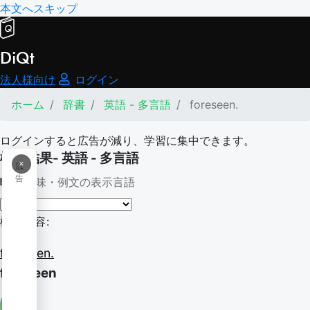
本文へスキップ
DiQt
法人様向け
ログイン
ホーム
辞書
英語 - 多言語
foreseen.
ログインすると広告が減り、学習に集中できます。
検索結果- 英語 - 多言語
×
広
告
意味・例文の表示言語
検索内容:
foreseen.
foreseen