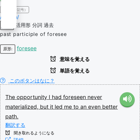
IPA（発音記号）
/fɔɹˈsiːn/
活用形
分詞
過去
動詞
past participle of foresee
foresee
原形:
意味を覚える
単語を覚える
このボタンはなに？
The
opportunity
I
had
foreseen
never
materialized,
but
it
led
me
to
an
even
better
path.
翻訳する
聞き取れるようになる
詳細