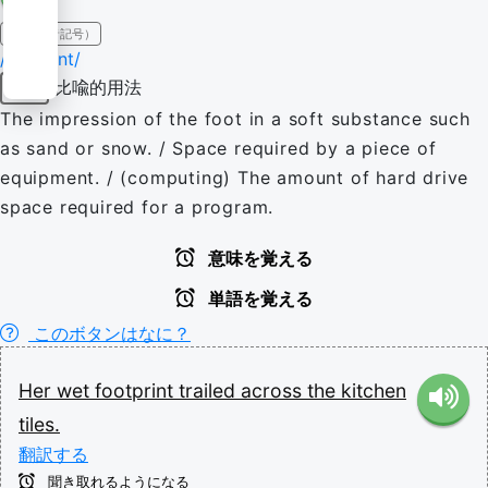
IPA（発音記号）
/ˈfʊtpɹɪnt/
比喩的用法
名詞
The impression of the foot in a soft substance such
as sand or snow. / Space required by a piece of
equipment. / (computing) The amount of hard drive
space required for a program.
意味を覚える
単語を覚える
このボタンはなに？
Her
wet
footprint
trailed
across
the
kitchen
tiles.
翻訳する
聞き取れるようになる