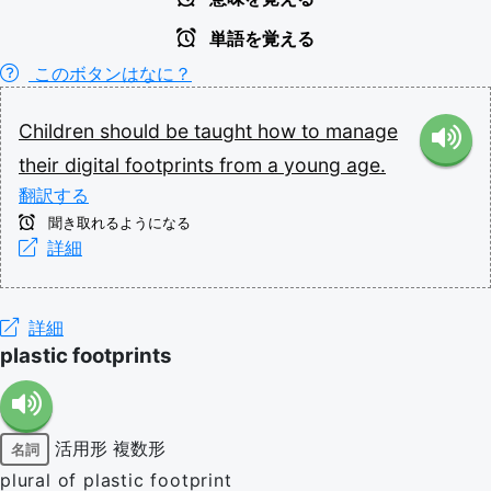
単語を覚える
このボタンはなに？
Children
should
be
taught
how
to
manage
their
digital
footprints
from
a
young
age.
翻訳する
聞き取れるようになる
詳細
詳細
plastic footprints
活用形
複数形
名詞
plural of plastic footprint