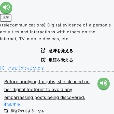
名詞
(telecommunications) Digital evidence of a person's
activities and interactions with others on the
Internet, TV, mobile devices, etc.
意味を覚える
単語を覚える
このボタンはなに？
Before
applying
for
jobs,
she
cleaned
up
her
digital
footprint
to
avoid
any
embarrassing
posts
being
discovered.
翻訳する
聞き取れるようになる