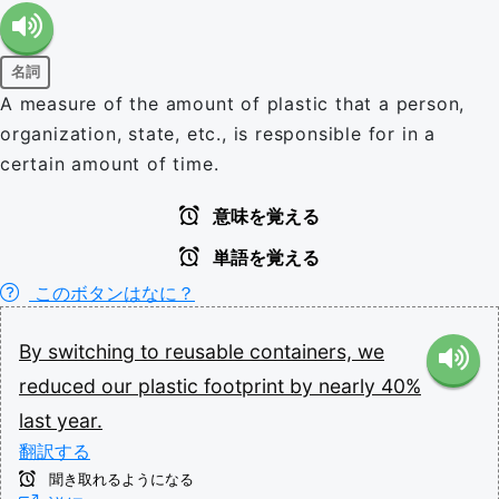
名詞
A measure of the amount of plastic that a person,
organization, state, etc., is responsible for in a
certain amount of time.
意味を覚える
単語を覚える
このボタンはなに？
By
switching
to
reusable
containers,
we
reduced
our
plastic
footprint
by
nearly
40%
last
year.
翻訳する
聞き取れるようになる