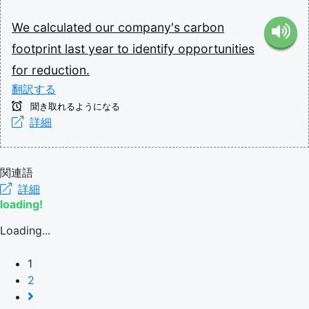
We
calculated
our
company's
carbon
footprint
last
year
to
identify
opportunities
for
reduction.
翻訳する
聞き取れるようになる
詳細
関連語
詳細
loading!
Loading...
1
2