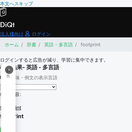
本文へスキップ
DiQt
法人様向け
ログイン
ホーム
辞書
英語 - 多言語
footprint
ログインすると広告が減り、学習に集中できます。
検索結果- 英語 - 多言語
×
広
告
意味・例文の表示言語
検索内容:
footprint
footprint