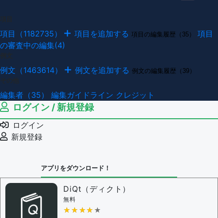
項目
項目（1182735）
項目を追加する
項目
項目の編集履歴（35）
の審査中の編集(4)
例文
例文（1463614）
例文を追加する
例文の編集履歴（39）
その他
編集者（35）
編集ガイドライン
クレジット
ログイン / 新規登録
ログイン
新規登録
アプリをダウンロード！
DiQt（ディクト）
無料
★★★★★
★★★★★