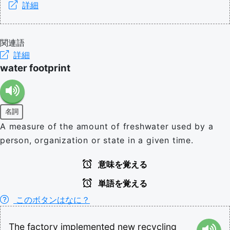
詳細
関連語
詳細
water footprint
名詞
A measure of the amount of freshwater used by a
person, organization or state in a given time.
意味を覚える
単語を覚える
このボタンはなに？
The
factory
implemented
new
recycling