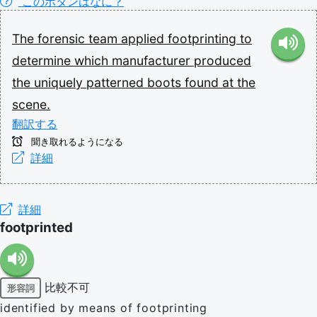
このボタンはなに？
The
forensic
team
applied
footprinting
to
determine
which
manufacturer
produced
the
uniquely
patterned
boots
found
at
the
scene.
翻訳する
聞き取れるようになる
詳細
詳細
footprinted
比較不可
形容詞
identified by means of footprinting