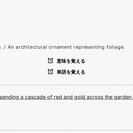
ge. / An architectural ornament representing foliage.
意味を覚える
単語を覚える
sending
a
cascade
of
red
and
gold
across
the
garden