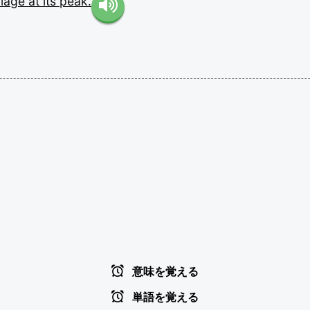
liage
at
its
peak.
意味を覚える
単語を覚える