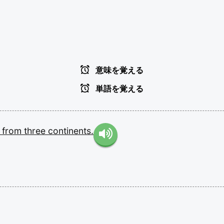
意味を覚える
単語を覚える
s
from
three
continents.