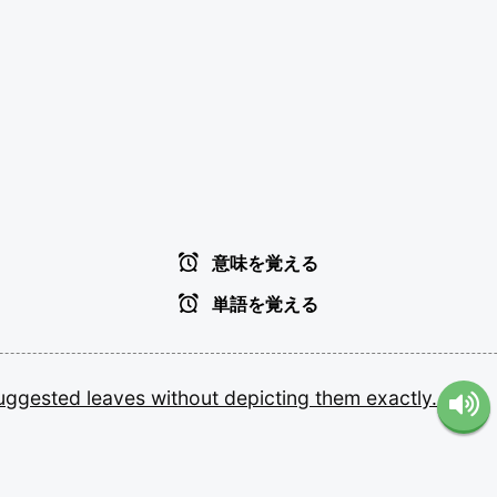
意味を覚える
単語を覚える
uggested
leaves
without
depicting
them
exactly.