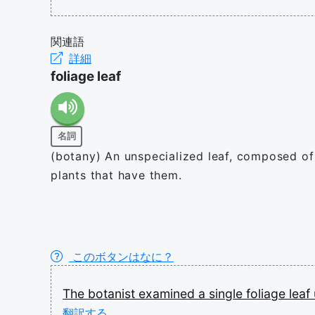
関連語
詳細
foliage leaf
名詞
(botany) An unspecialized leaf, composed of a
plants that have them.
このボタンはなに？
The
botanist
examined
a
single
foliage
leaf
翻訳する