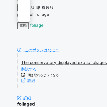
活用形
複数形
名詞
plural of foliage
foliage
原形:
このボタンはなに？
The
conservatory
displayed
exotic
foliage
翻訳する
聞き取れるようになる
詳細
詳細
foliaged