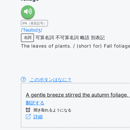
IPA（発音記号）
/ˈfəʊliɪdʒ/
可算名詞
不可算名詞
略語
別表記
名詞
The leaves of plants. / (short for) Fall folia
このボタンはなに？
A
gentle
breeze
stirred
the
autumn
foliage,
翻訳する
聞き取れるようになる
詳細