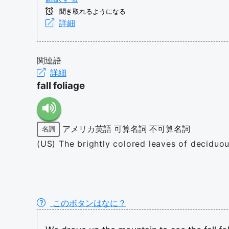
聞き取れるようになる
詳細
関連語
詳細
fall foliage
アメリカ英語
可算名詞
不可算名詞
名詞
(US) The brightly colored leaves of deciduou
このボタンはなに？