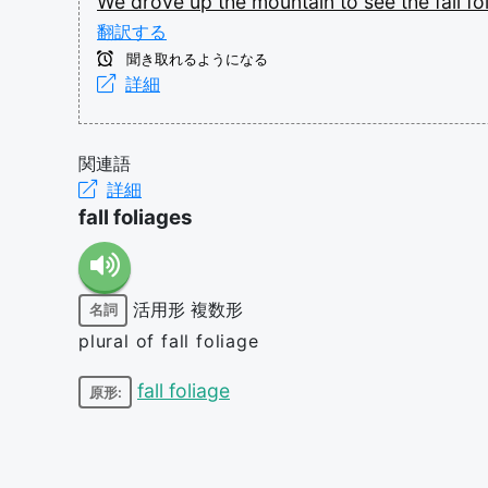
We
drove
up
the
mountain
to
see
the
fall
fo
翻訳する
聞き取れるようになる
詳細
関連語
詳細
fall foliages
活用形
複数形
名詞
plural of fall foliage
fall foliage
原形: