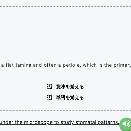
 flat lamina and often a petiole, which is the primar
意味を覚える
単語を覚える
under
the
microscope
to
study
stomatal
patterns.