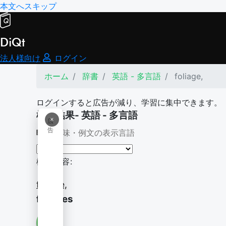
本文へスキップ
DiQt
法人様向け
ログイン
ホーム
辞書
英語 - 多言語
foliage,
ログインすると広告が減り、学習に集中できます。
検索結果- 英語 - 多言語
×
広
告
意味・例文の表示言語
検索内容:
foliage,
foliages