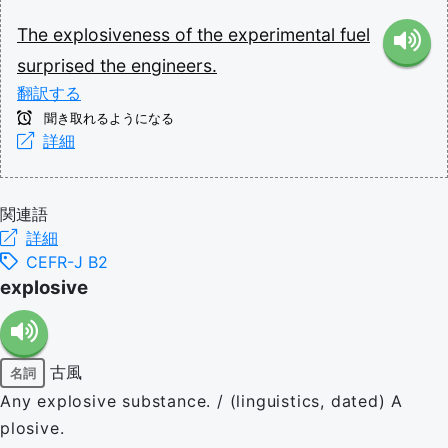
The
explosiveness
of
the
experimental
fuel
surprised
the
engineers.
翻訳する
聞き取れるようになる
詳細
関連語
詳細
CEFR-J B2
explosive
古風
名詞
Any explosive substance. / (linguistics, dated) A
plosive.