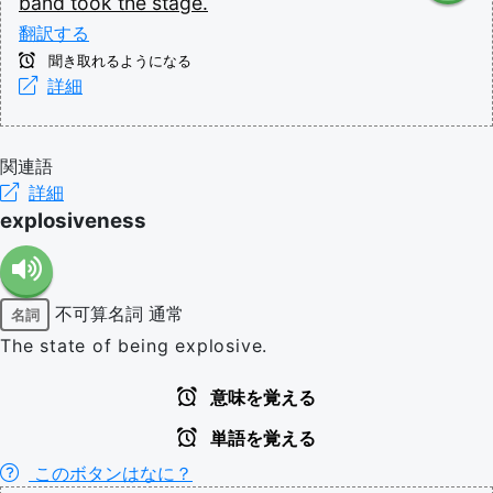
band
took
the
stage.
翻訳する
聞き取れるようになる
詳細
関連語
詳細
explosiveness
不可算名詞
通常
名詞
The state of being explosive.
意味を覚える
単語を覚える
このボタンはなに？