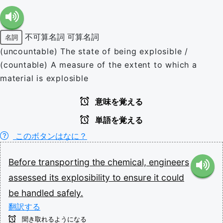
不可算名詞
可算名詞
名詞
(uncountable) The state of being explosible /
(countable) A measure of the extent to which a
material is explosible
意味を覚える
単語を覚える
このボタンはなに？
Before
transporting
the
chemical,
engineers
assessed
its
explosibility
to
ensure
it
could
be
handled
safely.
翻訳する
聞き取れるようになる