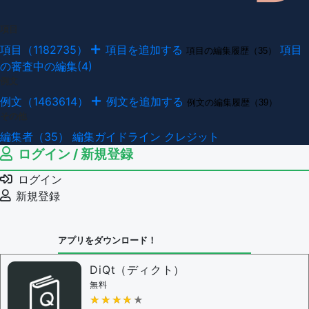
項目
項目（1182735）
項目を追加する
項目
項目の編集履歴（35）
の審査中の編集(4)
例文
例文（1463614）
例文を追加する
例文の編集履歴（39）
その他
編集者（35）
編集ガイドライン
クレジット
ログイン / 新規登録
ログイン
新規登録
アプリをダウンロード！
DiQt（ディクト）
無料
★★★★★
★★★★★