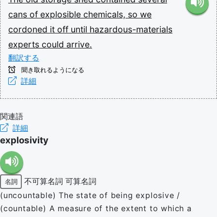
cans
of
explosible
chemicals,
so
we
cordoned
it
off
until
hazardous-materials
experts
could
arrive.
翻訳する
聞き取れるようになる
詳細
関連語
詳細
explosivity
不可算名詞
可算名詞
名詞
(uncountable) The state of being explosive /
(countable) A measure of the extent to which a