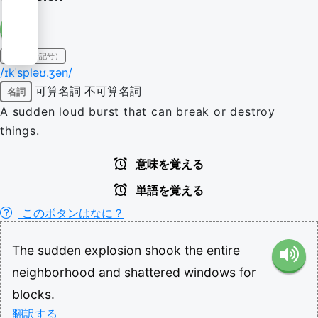
IPA（発音記号）
/ɪkˈspləʊ.ʒən/
可算名詞
不可算名詞
名詞
A sudden loud burst that can break or destroy
things.
意味を覚える
単語を覚える
このボタンはなに？
The
sudden
explosion
shook
the
entire
neighborhood
and
shattered
windows
for
blocks.
翻訳する