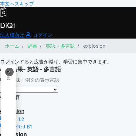
本文へスキップ
DiQt
法人様向け
ログイン
ホーム
辞書
英語 - 多言語
explosion
ログインすると広告が減り、学習に集中できます。
検索結果- 英語 - 多言語
×
広
告
意味・例文の表示言語
検索内容:
explosion
BSL 1.2
CEFR-J B1
explosion