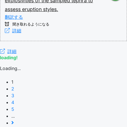
explosivities
of
the
sampled
tephra
to
assess
eruption
styles.
翻訳する
聞き取れるようになる
詳細
詳細
loading!
Loading...
1
2
3
4
5
...