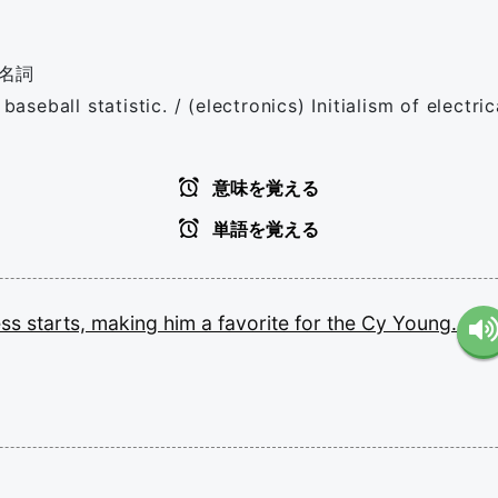
名詞
aseball statistic. / (electronics) Initialism of electric
意味を覚える
単語を覚える
ess
starts,
making
him
a
favorite
for
the
Cy
Young.