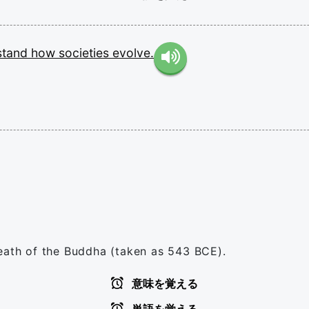
stand
how
societies
evolve.
death of the Buddha (taken as 543 BCE).
意味を覚える