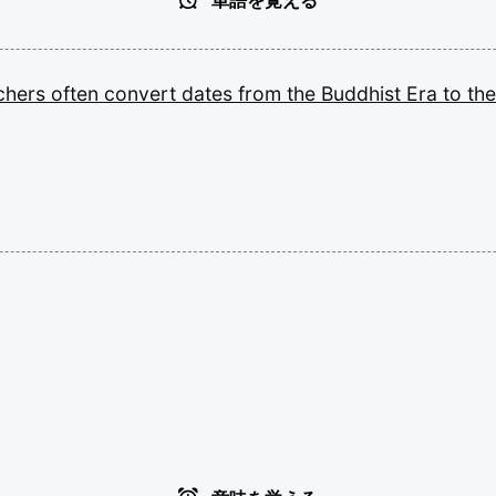
単語を覚える
chers
often
convert
dates
from
the
Buddhist
Era
to
th