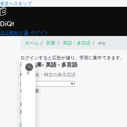
本文へスキップ
DiQt
法人様向け
ログイン
ホーム
辞書
英語 - 多言語
era.
ログインすると広告が減り、学習に集中できます。
検索結果- 英語 - 多言語
×
広
告
意味・例文の表示言語
検索内容:
era.
ERA