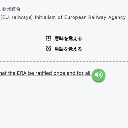
ム
欧州連合
 (EU, railways) Initialism of European Railway Agenc
意味を覚える
単語を覚える
that
the
ERA
be
ratified
once
and
for
all.