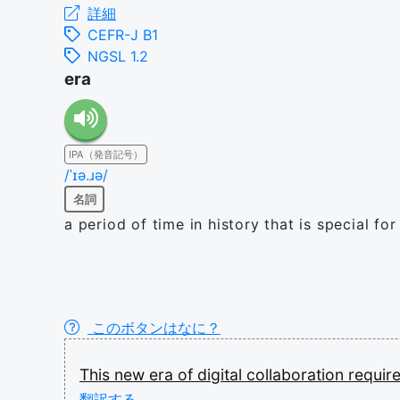
詳細
CEFR-J B1
NGSL 1.2
era
IPA（発音記号）
/ˈɪə.ɹə/
名詞
a period of time in history that is special for
このボタンはなに？
This
new
era
of
digital
collaboration
requir
翻訳する