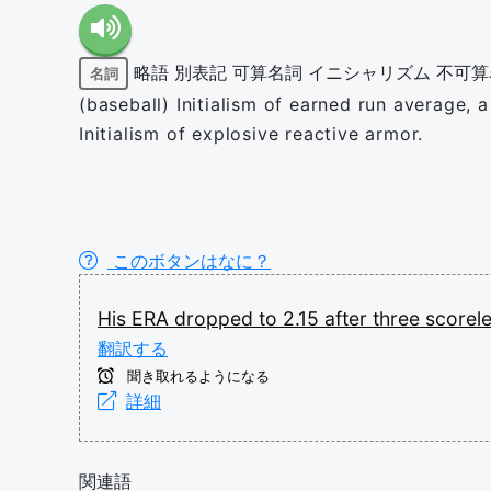
略語
別表記
可算名詞
イニシャリズム
不可算
名詞
(baseball) Initialism of earned run average, a b
Initialism of explosive reactive armor.
このボタンはなに？
His
ERA
dropped
to
2.15
after
three
scorel
翻訳する
聞き取れるようになる
詳細
関連語