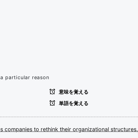
 a particular reason
意味を覚える
単語を覚える
es
companies
to
rethink
their
organizational
structures.