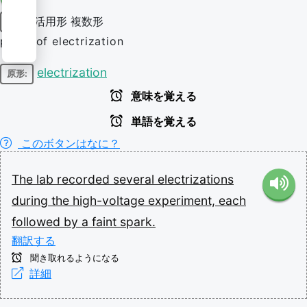
活用形
複数形
名詞
plural of electrization
electrization
原形:
意味を覚える
単語を覚える
このボタンはなに？
The
lab
recorded
several
electrizations
during
the
high-voltage
experiment,
each
followed
by
a
faint
spark.
翻訳する
聞き取れるようになる
詳細