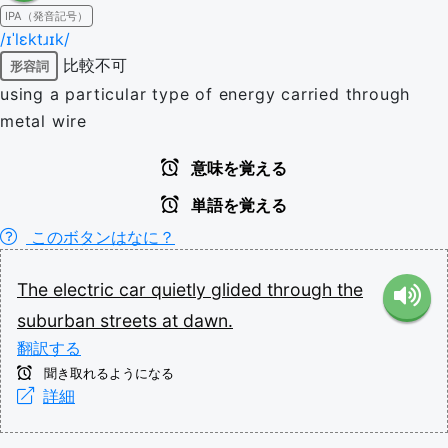
IPA（発音記号）
/ɪˈlɛktɹɪk/
比較不可
形容詞
using a particular type of energy carried through
metal wire
意味を覚える
単語を覚える
このボタンはなに？
The
electric
car
quietly
glided
through
the
suburban
streets
at
dawn.
翻訳する
聞き取れるようになる
詳細