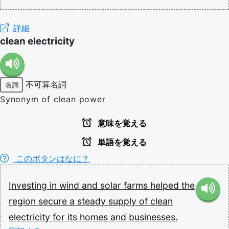
詳細
clean electricity
不可算名詞
名詞
Synonym of clean power
意味を覚える
単語を覚える
このボタンはなに？
Investing
in
wind
and
solar
farms
helped
the
region
secure
a
steady
supply
of
clean
electricity
for
its
homes
and
businesses.