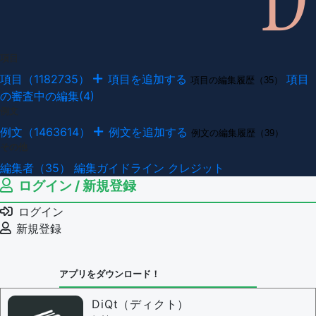
項目
項目（1182735）
項目を追加する
項目
項目の編集履歴（35）
の審査中の編集(4)
例文
例文（1463614）
例文を追加する
例文の編集履歴（39）
その他
編集者（35）
編集ガイドライン
クレジット
ログイン / 新規登録
ログイン
新規登録
アプリをダウンロード！
DiQt（ディクト）