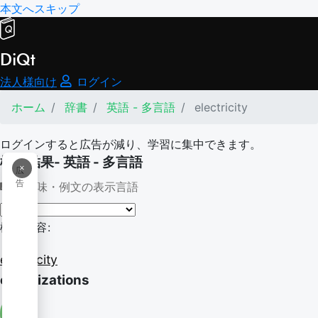
本文へスキップ
DiQt
法人様向け
ログイン
ホーム
辞書
英語 - 多言語
electricity
ログインすると広告が減り、学習に集中できます。
検索結果- 英語 - 多言語
×
広
告
意味・例文の表示言語
検索内容:
electricity
electrizations