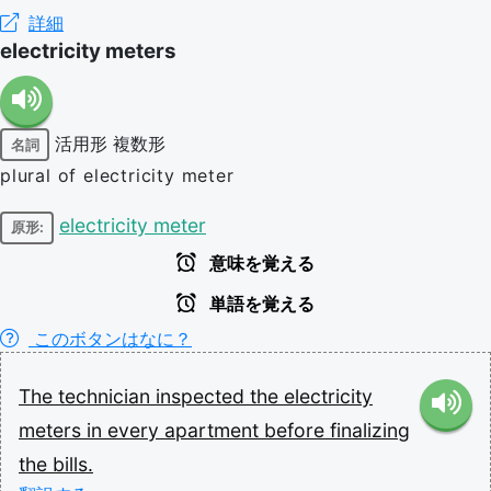
詳細
electricity meters
活用形
複数形
名詞
plural of electricity meter
electricity meter
原形:
意味を覚える
単語を覚える
このボタンはなに？
The
technician
inspected
the
electricity
meters
in
every
apartment
before
finalizing
the
bills.