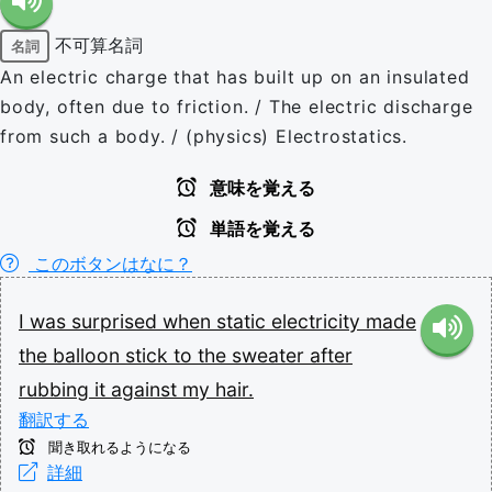
不可算名詞
名詞
An electric charge that has built up on an insulated
body, often due to friction. / The electric discharge
from such a body. / (physics) Electrostatics.
意味を覚える
単語を覚える
このボタンはなに？
I
was
surprised
when
static
electricity
made
the
balloon
stick
to
the
sweater
after
rubbing
it
against
my
hair.
翻訳する
聞き取れるようになる
詳細