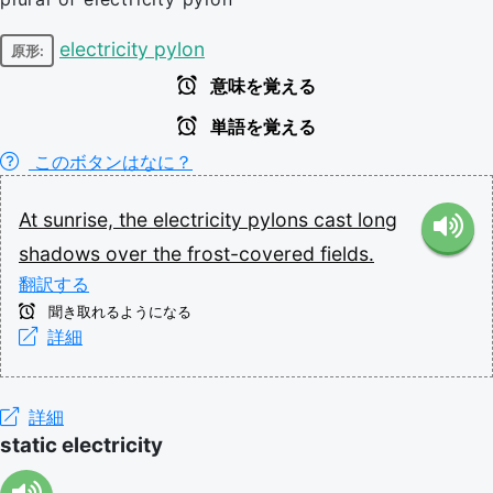
electricity pylon
原形:
意味を覚える
単語を覚える
このボタンはなに？
At
sunrise,
the
electricity
pylons
cast
long
shadows
over
the
frost-covered
fields.
翻訳する
聞き取れるようになる
詳細
詳細
static electricity