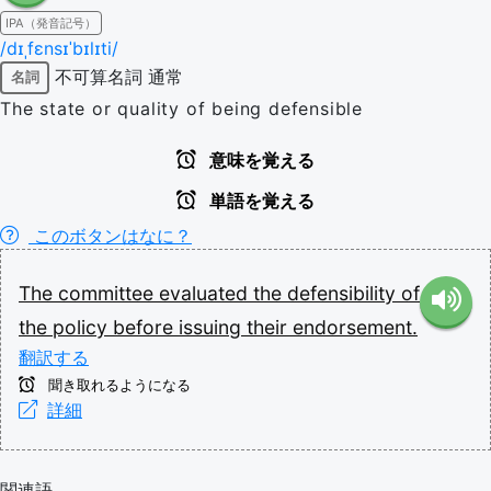
IPA（発音記号）
/dɪˌfɛnsɪˈbɪlɪti/
不可算名詞
通常
名詞
The state or quality of being defensible
意味を覚える
単語を覚える
このボタンはなに？
The
committee
evaluated
the
defensibility
of
the
policy
before
issuing
their
endorsement.
翻訳する
聞き取れるようになる
詳細
関連語