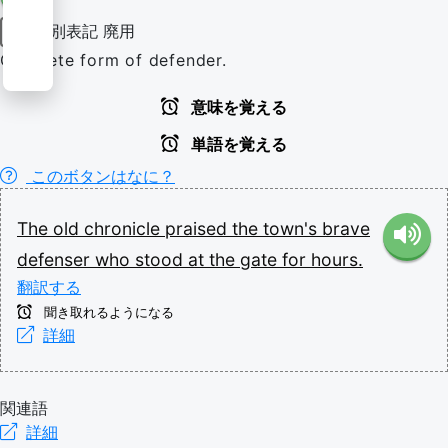
別表記
廃用
名詞
Obsolete form of defender.
意味を覚える
単語を覚える
このボタンはなに？
The
old
chronicle
praised
the
town's
brave
defenser
who
stood
at
the
gate
for
hours.
翻訳する
聞き取れるようになる
詳細
関連語
詳細