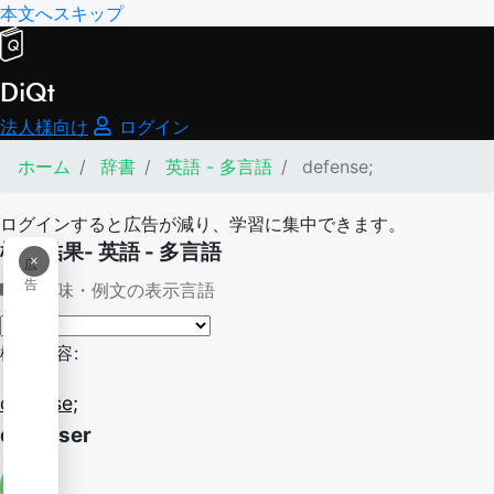
本文へスキップ
DiQt
法人様向け
ログイン
ホーム
辞書
英語 - 多言語
defense;
ログインすると広告が減り、学習に集中できます。
検索結果- 英語 - 多言語
×
広
告
意味・例文の表示言語
検索内容:
defense;
defenser