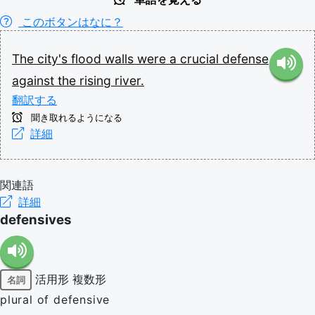
このボタンはなに？
The
city's
flood
walls
were
a
crucial
defense
against
the
rising
river.
翻訳する
聞き取れるようになる
詳細
関連語
詳細
defensives
活用形
複数形
名詞
plural of defensive