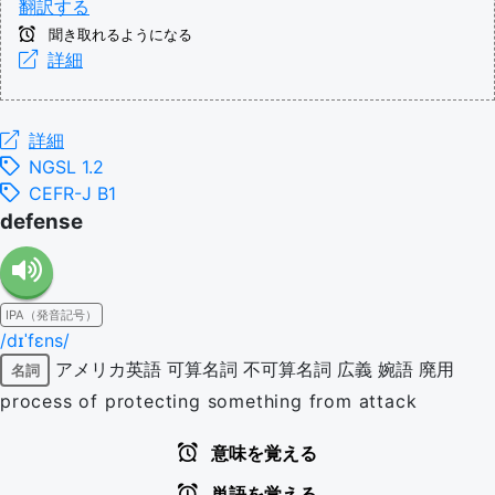
翻訳する
聞き取れるようになる
詳細
詳細
NGSL 1.2
CEFR-J B1
defense
IPA（発音記号）
/dɪˈfɛns/
アメリカ英語
可算名詞
不可算名詞
広義
婉語
廃用
名詞
process of protecting something from attack
意味を覚える
単語を覚える