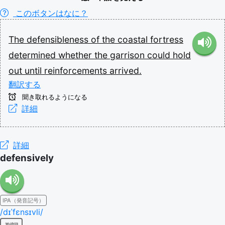
このボタンはなに？
The
defensibleness
of
the
coastal
fortress
determined
whether
the
garrison
could
hold
out
until
reinforcements
arrived.
翻訳する
聞き取れるようになる
詳細
詳細
defensively
IPA（発音記号）
/dɪˈfɛnsɪvli/