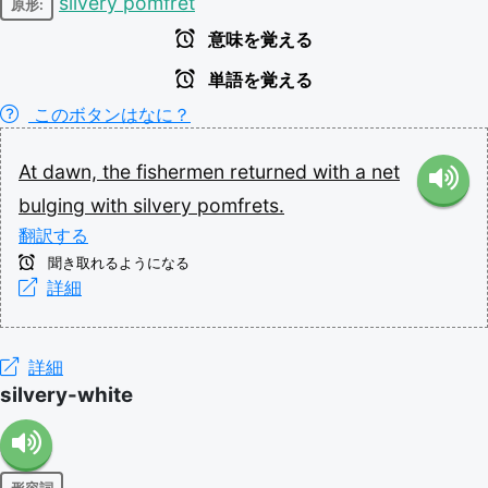
silvery pomfret
原形:
意味を覚える
単語を覚える
このボタンはなに？
At
dawn,
the
fishermen
returned
with
a
net
bulging
with
silvery
pomfrets.
翻訳する
聞き取れるようになる
詳細
詳細
silvery-white