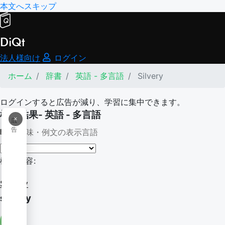
本文へスキップ
DiQt
法人様向け
ログイン
ホーム
辞書
英語 - 多言語
Silvery
ログインすると広告が減り、学習に集中できます。
検索結果- 英語 - 多言語
×
広
告
意味・例文の表示言語
検索内容:
Silvery
silvery