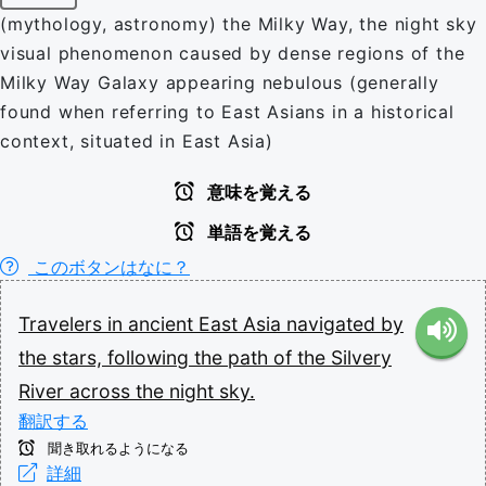
(mythology, astronomy) the Milky Way, the night sky
visual phenomenon caused by dense regions of the
Milky Way Galaxy appearing nebulous (generally
found when referring to East Asians in a historical
context, situated in East Asia)
意味を覚える
単語を覚える
このボタンはなに？
Travelers
in
ancient
East
Asia
navigated
by
the
stars,
following
the
path
of
the
Silvery
River
across
the
night
sky.
翻訳する
聞き取れるようになる
詳細