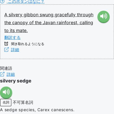
このボタンはなに？
A
silvery
gibbon
swung
gracefully
through
the
canopy
of
the
Javan
rainforest,
calling
to
its
mate.
翻訳する
聞き取れるようになる
詳細
関連語
詳細
silvery sedge
不可算名詞
名詞
A sedge species, Carex canescens.