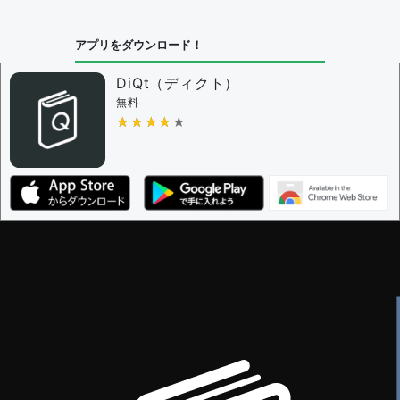
アプリをダウンロード！
DiQt（ディクト）
無料
★★★★★
★★★★★