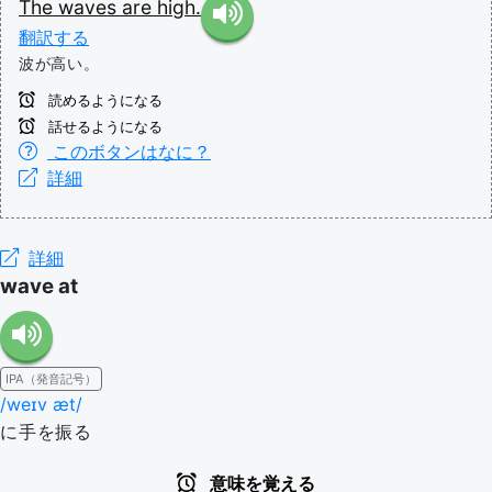
The
waves
are
high.
翻訳する
波が高い。
読めるようになる
話せるようになる
このボタンはなに？
詳細
詳細
wave at
IPA（発音記号）
/weɪv æt/
に手を振る
意味を覚える