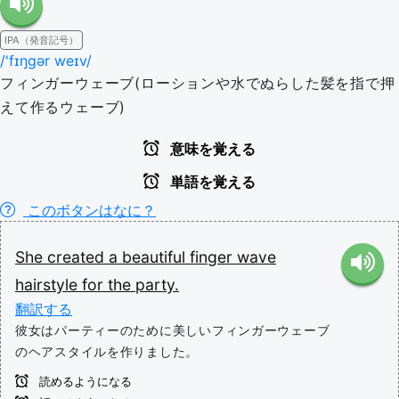
IPA（発音記号）
/'fɪŋɡər weɪv/
フィンガーウェーブ(ローションや水でぬらした髪を指で押
えて作るウェーブ)
意味を覚える
単語を覚える
このボタンはなに？
She
created
a
beautiful
finger
wave
hairstyle
for
the
party.
翻訳する
彼女はパーティーのために美しいフィンガーウェーブ
のヘアスタイルを作りました。
読めるようになる