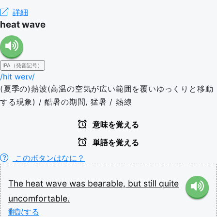
詳細
heat wave
IPA（発音記号）
/hit weɪv/
(夏季の)熱波(高温の空気が広い範囲を覆いゆっくりと移動
する現象) / 酷暑の期間, 猛暑 / 熱線
意味を覚える
単語を覚える
このボタンはなに？
The
heat wave
was
bearable,
but
still
quite
uncomfortable.
翻訳する