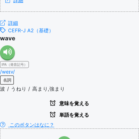
詳細
詳細
CEFR-J A2（基礎）
wave
IPA（発音記号）
/weɪv/
名詞
波 / うねり / 高まり,強まり
意味を覚える
単語を覚える
このボタンはなに？