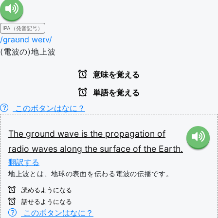
IPA（発音記号）
/ɡraʊnd weɪv/
(電波の)地上波
意味を覚える
単語を覚える
このボタンはなに？
The
ground
wave
is
the
propagation
of
radio
waves
along
the
surface
of
the
Earth.
翻訳する
地上波とは、地球の表面を伝わる電波の伝播です。
読めるようになる
話せるようになる
このボタンはなに？