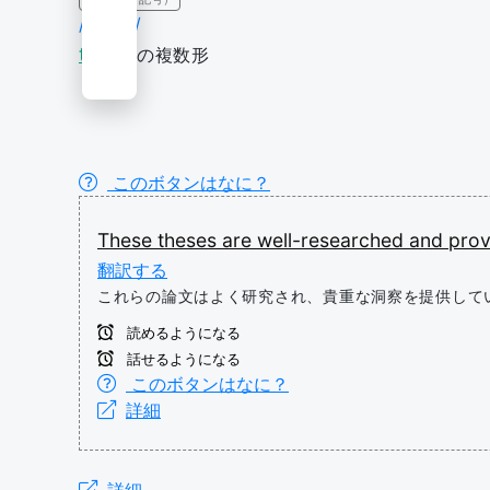
/ˈθiːsiːz/
thesis
の複数形
このボタンはなに？
These
theses
are
well-researched
and
pro
翻訳する
これらの論文はよく研究され、貴重な洞察を提供して
読めるようになる
話せるようになる
このボタンはなに？
詳細