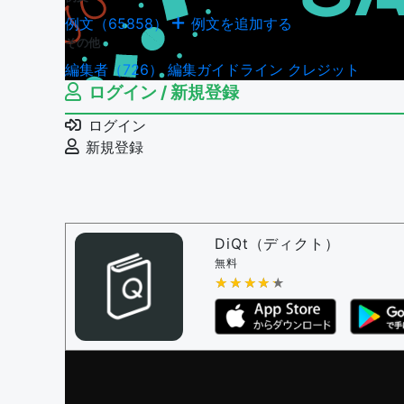
例文（65858）
例文を追加する
例文の編集履歴（18
その他
編集者（726）
編集ガイドライン
クレジット
ログイン / 新規登録
ログイン
新規登録
DiQt（ディクト）
無料
★★★★★
★★★★★