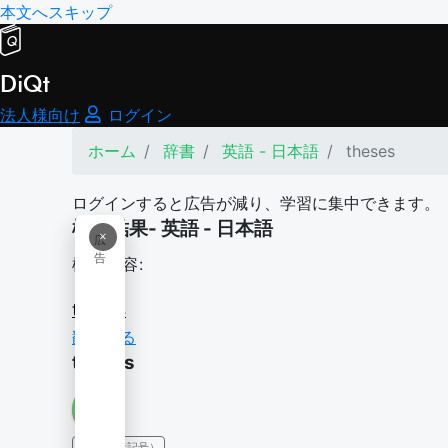
本文へスキップ
DiQt
法人様向け
ログイン
ホーム
辞書
英語 - 日本語
theses
ログインすると広告が減り、学習に集中できます。
検索結果- 英語 - 日本語
×
広
告
検索内容:
theses
翻訳する
theses
IPA（発音記号）