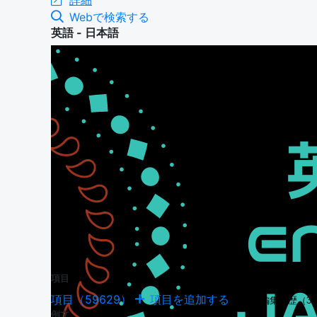
詳細
Webで検索する
英語 - 日本語
項目
項目（59629）
項目を追加する
項目の編集履歴（34
例文