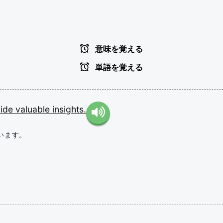
意味を覚える
単語を覚える
vide
valuable
insights.
います。