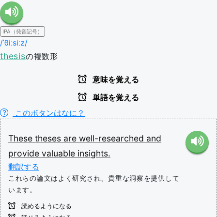
IPA（発音記号）
/ˈθiːsiːz/
thesis
の複数形
意味を覚える
単語を覚える
このボタンはなに？
These
theses
are
well-researched
and
provide
valuable
insights.
翻訳する
これらの論文はよく研究され、貴重な洞察を提供して
います。
読めるようになる