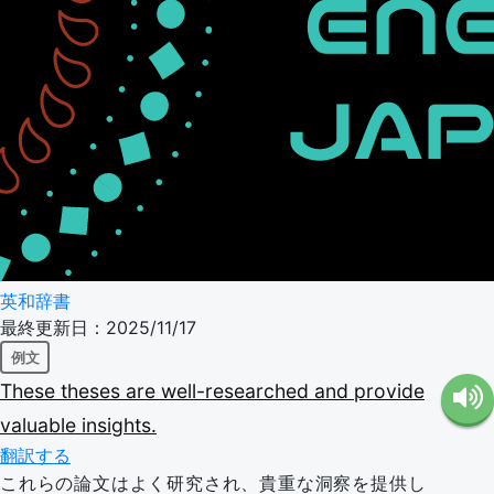
英和辞書
最終更新日：2025/11/17
例文
These
theses
are
well-researched
and
provide
valuable
insights.
翻訳する
これらの論文はよく研究され、貴重な洞察を提供し