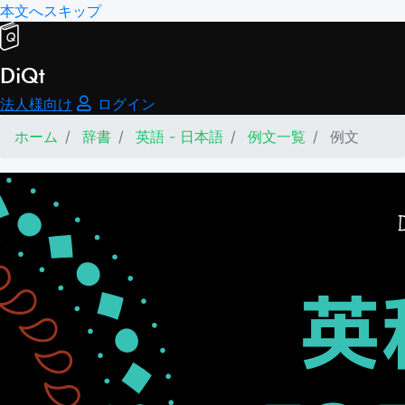
本文へスキップ
DiQt
法人様向け
ログイン
ホーム
辞書
英語 - 日本語
例文一覧
例文