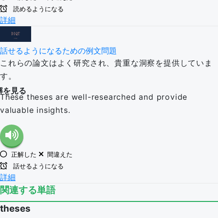
読めるようになる
詳細
話せるようになるための例文問題
これらの論文はよく研究され、貴重な洞察を提供していま
す。
解を見る
These theses are well-researched and provide
valuable insights.
正解した
間違えた
話せるようになる
詳細
関連する単語
theses