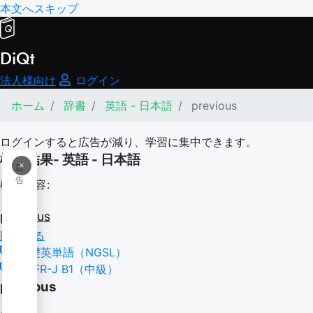
本文へスキップ
DiQt
法人様向け
ログイン
ホーム
辞書
英語 - 日本語
previous
ログインすると広告が減り、学習に集中できます。
検索結果- 英語 - 日本語
×
広
告
検索内容:
previous
翻訳する
基礎英単語（NGSL）
CEFR-J B1（中級）
previous