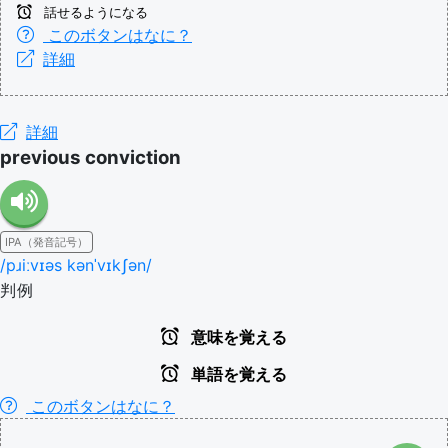
話せるようになる
このボタンはなに？
詳細
詳細
previous conviction
IPA（発音記号）
/pɹiːvɪəs kənˈvɪkʃən/
判例
意味を覚える
単語を覚える
このボタンはなに？