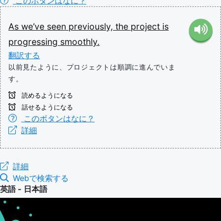
このボタンはなに？
As
we’ve
seen
previously,
the
project
is
progressing
smoothly.
翻訳する
以前見たように、プロジェクトは順調に進んでいま
す。
読めるようになる
話せるようになる
このボタンはなに？
詳細
詳細
Webで検索する
英語 - 日本語