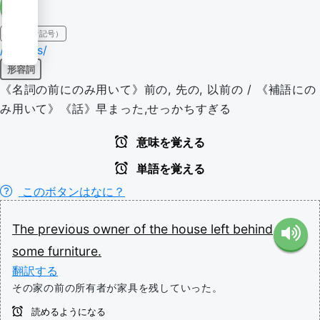
IPA（発音記号）
/pɹiːviəs/
形容詞
《名詞の前にのみ用いて》前の, 先の, 以前の / 《補語にの
み用いて》《話》早まった,せっかちすぎる
意味を覚える
単語を覚える
このボタンはなに？
The
previous
owner
of
the
house
left
behind
some
furniture.
翻訳する
その家の前の所有者が家具を残していった。
読めるようになる