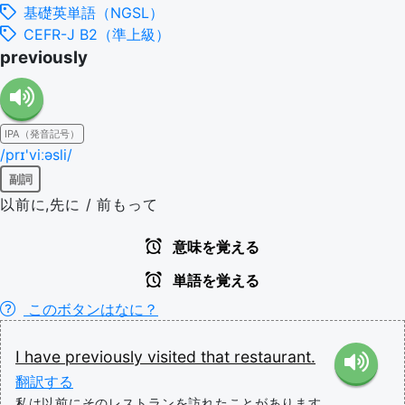
基礎英単語（NGSL）
CEFR-J B2（準上級）
previously
IPA（発音記号）
/prɪ'viːəsli/
副詞
以前に,先に / 前もって
意味を覚える
単語を覚える
このボタンはなに？
I
have
previously
visited
that
restaurant.
翻訳する
私は以前にそのレストランを訪れたことがあります。