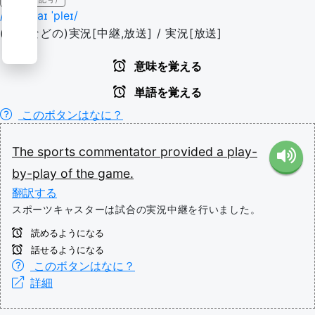
/ˌpleɪ baɪ ˈpleɪ/
(試合などの)実況[中継,放送] / 実況[放送]
意味を覚える
単語を覚える
このボタンはなに？
The
sports
commentator
provided
a
play-
by-play
of
the
game.
翻訳する
スポーツキャスターは試合の実況中継を行いました。
読めるようになる
話せるようになる
このボタンはなに？
詳細