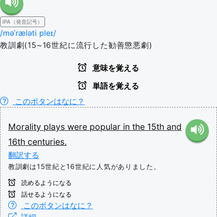
IPA（発音記号）
/məˈræləti pleɪ/
教訓劇(15~16世紀に流行した勧善懲悪劇)
意味を覚える
単語を覚える
このボタンはなに？
Morality
plays
were
popular
in
the
15th
and
16th
centuries.
翻訳する
教訓劇は15世紀と16世紀に人気がありました。
読めるようになる
話せるようになる
このボタンはなに？