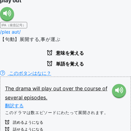
play out
IPA（発音記号）
/pleɪ aʊt/
【句動】展開する,事が運ぶ
意味を覚える
単語を覚える
このボタンはなに？
The
drama
will
play
out
over
the
course
of
several
episodes.
翻訳する
このドラマは数エピソードにわたって展開されます。
読めるようになる
話せるようになる