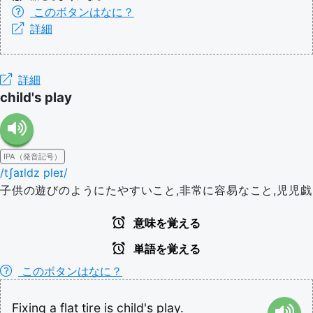
このボタンはなに？
詳細
詳細
child's play
IPA（発音記号）
/tʃaɪldz pleɪ/
子供の遊びのようにたやすいこと,非常に容易なこと,児児戯
意味を覚える
単語を覚える
このボタンはなに？
Fixing
a
flat
tire
is
child's
play.