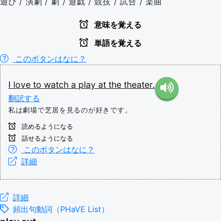
遊び / 演劇 / 劇 / 遊戯 / 競技 / 試合 / 楽曲
意味を覚える
単語を覚える
このボタンはなに？
I
love
to
watch
a
play
at
the
theater.
翻訳する
私は劇場で芝居を見るのが好きです。
読めるようになる
話せるようになる
このボタンはなに？
詳細
詳細
頻出句動詞（PHaVE List）