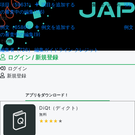
項目（59631）
項目を追加する
項目
項目の編集履歴（34949）
の審査中の編集(116)
例文
例文（65861）
例文を追加する
例文
例文の編集履歴（18044）
の審査中の編集(9)
その他
編集者（726）
編集ガイドライン
クレジット
ログイン / 新規登録
ログイン
新規登録
アプリをダウンロード！
DiQt（ディクト）
無料
★★★★★
★★★★★