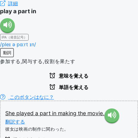
詳細
play a part in
IPA（発音記号）
/pleɪ ə pɑːrt ɪn/
動詞
参加する,関与する,役割を果たす
意味を覚える
単語を覚える
このボタンはなに？
She
played
a
part
in
making
the
movie.
翻訳する
彼女は映画の制作に関わった。