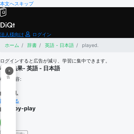
本文へスキップ
DiQt
法人様向け
ログイン
ホーム
辞書
英語 - 日本語
played.
ログインすると広告が減り、学習に集中できます。
検索結果- 英語 - 日本語
×
広
告
検索内容:
played.
翻訳する
play-by-play
IPA（発音記号）