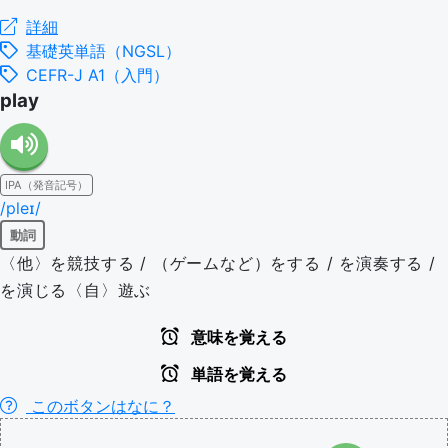
詳細
基礎英単語（NGSL）
CEFR-J A1（入門）
play
IPA（発音記号）
/pleɪ/
動詞
〈他〉を競技する / （ゲームなど）をする / を演奏する /
を演じる〈自〉遊ぶ
意味を覚える
単語を覚える
このボタンはなに？