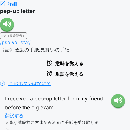
詳細
pep-up letter
IPA（発音記号）
/pɛp ʌp ˈlɛtər/
《話》激励の手紙,見舞いの手紙
意味を覚える
単語を覚える
このボタンはなに？
I
received
a
pep-up
letter
from
my
friend
before
the
big
exam.
翻訳する
大事な試験前に友達から激励の手紙を受け取りまし
た。