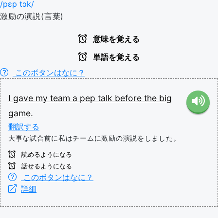
/pɛp tɔk/
激励の演説(言葉)
意味を覚える
単語を覚える
このボタンはなに？
I
gave
my
team
a
pep
talk
before
the
big
game.
翻訳する
大事な試合前に私はチームに激励の演説をしました。
読めるようになる
話せるようになる
このボタンはなに？
詳細