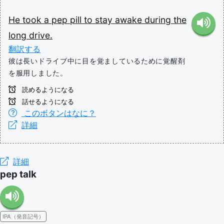
He
took
a
pep
pill
to
stay
awake
during
the
long
drive.
翻訳する
彼は長いドライブ中に目を覚ましているために覚醒剤
を服用しました。
読めるようになる
話せるようになる
このボタンはなに？
詳細
詳細
pep talk
IPA（発音記号）