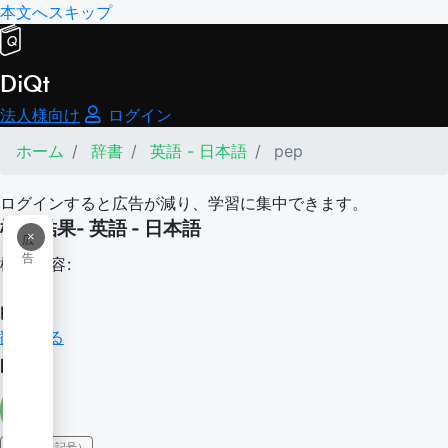
本文へスキップ
DiQt
法人様向け
ログイン
ホーム
辞書
英語 - 日本語
pep
ログインすると広告が減り、学習に集中できます。
検索結果- 英語 - 日本語
×
広
告
検索内容:
pep
翻訳する
pep
IPA（発音記号）