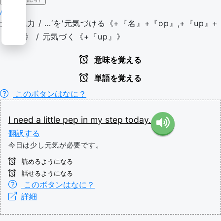
/pɛp/
元気,気力 / …‘を'元気づける《+『名』+『op』,+『up』+
『名』》 / 元気づく《+『up』》
意味を覚える
単語を覚える
このボタンはなに？
I
need
a
little
pep
in
my
step
today.
翻訳する
今日は少し元気が必要です。
読めるようになる
話せるようになる
このボタンはなに？
詳細