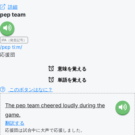
詳細
pep team
IPA（発音記号）
/pɛp tiːm/
応援団
意味を覚える
単語を覚える
このボタンはなに？
The
pep
team
cheered
loudly
during
the
game.
翻訳する
応援団は試合中に大声で応援しました。