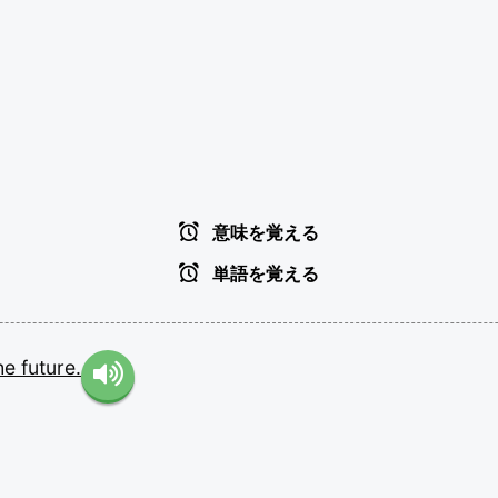
意味を覚える
単語を覚える
he
future.