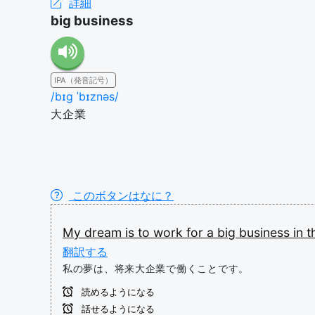
詳細
big business
IPA（発音記号）
/bɪɡ ˈbɪznəs/
大企業
このボタンはなに？
My
dream
is
to
work
for
a
big
business
in
t
翻訳する
私の夢は、将来大企業で働くことです。
読めるようになる
話せるようになる