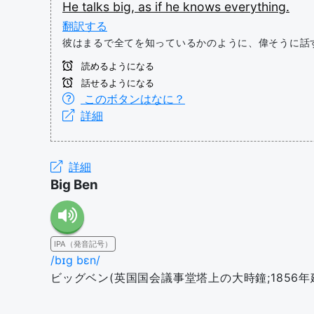
He
talks
big,
as
if
he
knows
everything.
翻訳する
彼はまるで全てを知っているかのように、偉そうに話
読めるようになる
話せるようになる
このボタンはなに？
詳細
詳細
Big Ben
IPA（発音記号）
/bɪɡ bɛn/
ビッグベン(英国国会議事堂塔上の大時鐘;1856年