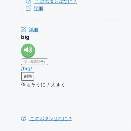
このボタンはなに？
詳細
詳細
big
IPA（発音記号）
/bɪɡ/
副詞
偉らそうに / 大きく
このボタンはなに？