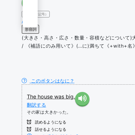
IPA（発音記号）
/bɪɡ/
形容詞
(大きさ・高さ・広さ・数量・容積などについて)大きい /
/ 《補語にのみ用いて》(…に)満ちて《+with+名
このボタンはなに？
The
house
was
big.
翻訳する
その家は大きかった。
読めるようになる
話せるようになる