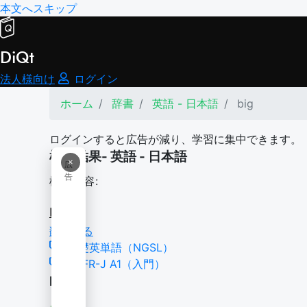
本文へスキップ
DiQt
法人様向け
ログイン
ホーム
辞書
英語 - 日本語
big
ログインすると広告が減り、学習に集中できます。
検索結果- 英語 - 日本語
×
広
告
検索内容:
big
翻訳する
基礎英単語（NGSL）
CEFR-J A1（入門）
big