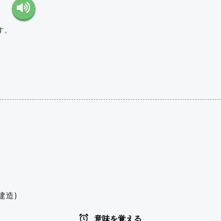
す。
建造)
意味を覚える