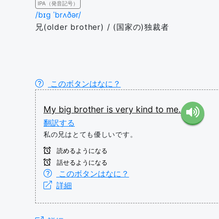
IPA（発音記号）
/bɪɡ ˈbrʌðər/
兄(older brother) / (国家の)独裁者
このボタンはなに？
My
big
brother
is
very
kind
to
me.
翻訳する
私の兄はとても優しいです。
読めるようになる
話せるようになる
このボタンはなに？
詳細