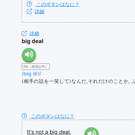
このボタンはなに？
詳細
詳細
big deal
IPA（発音記号）
/bɪɡ diːl/
(相手の話を一笑して)なんだ,それだけのことか, ふ
このボタンはなに？
It's
not
a
big
deal.