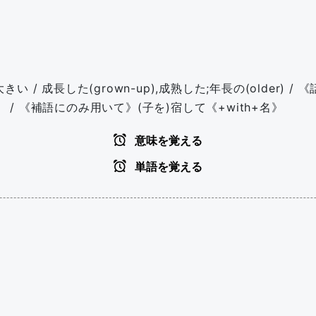
 成長した(grown-up),成熟した;年長の(older) / 
》 / 《補語にのみ用いて》(子を)宿して《+with+名》
意味を覚える
単語を覚える