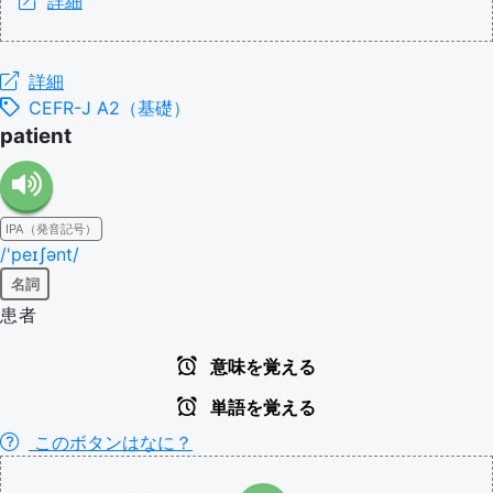
詳細
詳細
CEFR-J A2（基礎）
patient
IPA（発音記号）
/'peɪʃənt/
名詞
患者
意味を覚える
単語を覚える
このボタンはなに？