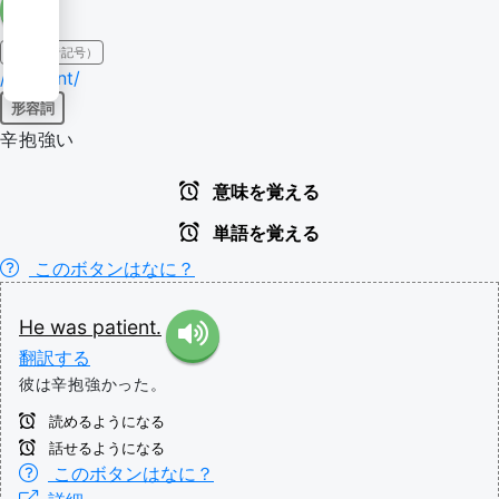
IPA（発音記号）
/'peɪʃənt/
形容詞
辛抱強い
意味を覚える
単語を覚える
このボタンはなに？
He
was
patient.
翻訳する
彼は辛抱強かった。
読めるようになる
話せるようになる
このボタンはなに？