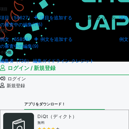
項目
項目（59627）
項目を追加する
項目
項目の編集履歴（34945）
の審査中の編集(115)
例文
例文（65856）
例文を追加する
例文
例文の編集履歴（18039）
の審査中の編集(9)
その他
編集者（726）
編集ガイドライン
クレジット
ログイン / 新規登録
ログイン
新規登録
アプリをダウンロード！
DiQt（ディクト）
無料
★★★★★
★★★★★