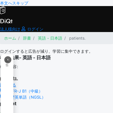
本文へスキップ
DiQt
法人様向け
ログイン
ホーム
辞書
英語 - 日本語
patients.
ログインすると広告が減り、学習に集中できます。
検索結果- 英語 - 日本語
×
広
告
検索内容:
patients.
翻訳する
CEFR-J B1（中級）
基礎英単語（NGSL）
patient