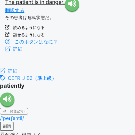
The
patient
is
in
danger.
翻訳する
その患者は危篤状態だ。
読めるようになる
話せるようになる
このボタンはなに？
詳細
詳細
CEFR-J B2（準上級）
patiently
IPA（発音記号）
/'peɪʃəntli/
副詞
忍耐強く,根気よく