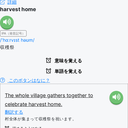
詳細
harvest home
IPA（発音記号）
/'hɑːrvɪst həʊm/
収穫祭
意味を覚える
単語を覚える
このボタンはなに？
The
whole
village
gathers
together
to
celebrate
harvest
home.
翻訳する
村全体が集まって収穫祭を祝います。