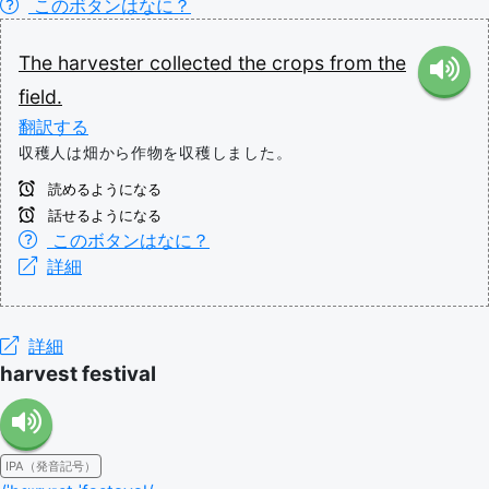
このボタンはなに？
The
harvester
collected
the
crops
from
the
field.
翻訳する
収穫人は畑から作物を収穫しました。
読めるようになる
話せるようになる
このボタンはなに？
詳細
詳細
harvest festival
IPA（発音記号）