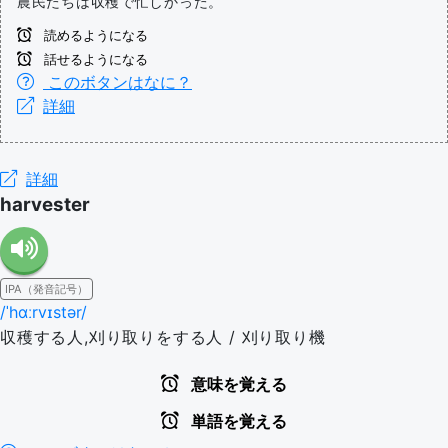
農民たちは収穫で忙しかった。
読めるようになる
話せるようになる
このボタンはなに？
詳細
詳細
harvester
IPA（発音記号）
/ˈhɑːrvɪstər/
収穫する人,刈り取りをする人 / 刈り取り機
意味を覚える
単語を覚える