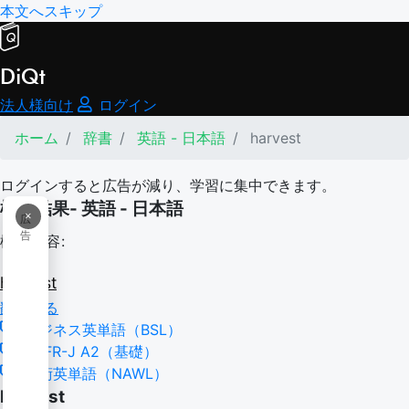
本文へスキップ
DiQt
法人様向け
ログイン
ホーム
辞書
英語 - 日本語
harvest
ログインすると広告が減り、学習に集中できます。
検索結果- 英語 - 日本語
×
広
告
検索内容:
harvest
翻訳する
ビジネス英単語（BSL）
CEFR-J A2（基礎）
学術英単語（NAWL）
harvest