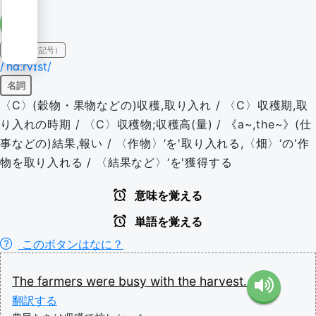
IPA（発音記号）
/ˈhɑːrvɪst/
名詞
〈C〉(穀物・果物などの)収穫,取り入れ / 〈C〉収穫期,取
り入れの時期 / 〈C〉収穫物;収穫高(量) / 《a~,the~》(仕
事などの)結果,報い / 〈作物〉‘を'取り入れる,〈畑〉‘の'作
物を取り入れる / 〈結果など〉‘を'獲得する
意味を覚える
単語を覚える
このボタンはなに？
The
farmers
were
busy
with
the
harvest.
翻訳する